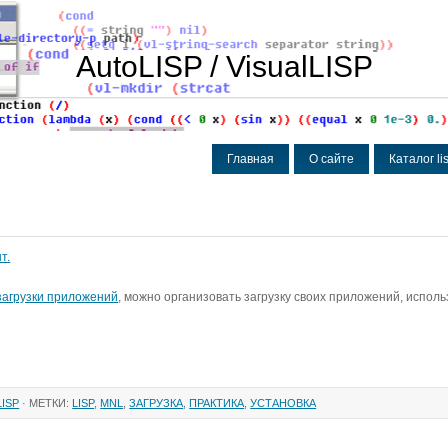
AutoLISP / VisualLISP
Главная
О сайте
Каталог l
т.
загрузки приложений
, можно организовать загрузку своих приложений, исполь
ISP
· МЕТКИ:
LISP
,
MNL
,
ЗАГРУЗКА
,
ПРАКТИКА
,
УСТАНОВКА