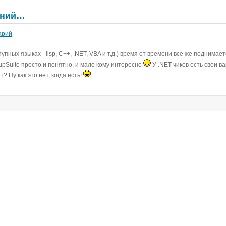
ений…
арий
ных языках - lisp, C++, .NET, VBA и т.д.) время от времени все же поднимает
upSuite просто и понятно, и мало кому интересно
У .NET-чиков есть свои в
? Ну как это нет, когда есть!