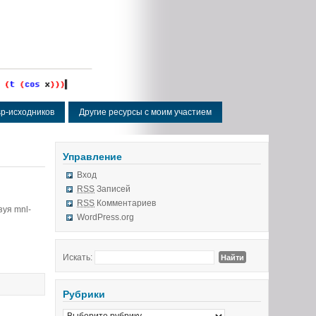
isp-исходников
Другие ресурсы с моим участием
Управление
Вход
RSS
Записей
RSS
Комментариев
зуя mnl-
WordPress.org
Искать:
Рубрики