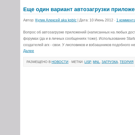
Еще один вариант автозагрузки прилож
Автор:
Кулик Алексей aka kpblc
| Дата: 10 Июнь 2012 ·
1 коммент
Вопрос об автозагрузке приложений (написанных на любых доступ
форумах (да и в личных сообщениях тоже). Использование Start
создателей arx - свои. У лисповиков и вэбэашников подобного нет
Далее
РАЗМЕЩЕНО В
НОВОСТИ
· МЕТКИ:
LISP
,
MNL
,
ЗАГРУЗКА
,
ТЕОРИЯ