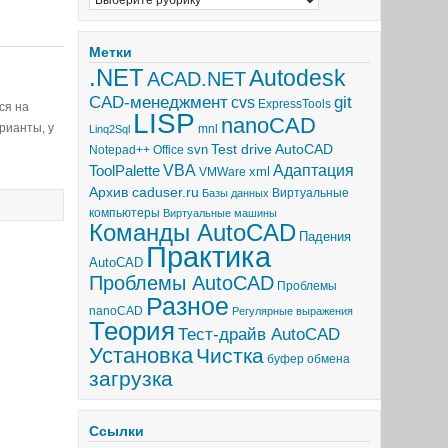
Метки
.NET
Autodesk
ACAD.NET
CAD-менеджмент
git
cvs
ExpressTools
ся на
LISP
nanoCAD
арианты, у
mnl
Linq2Sql
Test drive AutoCAD
svn
Notepad++
Office
Адаптация
ToolPalette
VBA
xml
VMWare
Архив caduser.ru
Виртуальные
Базы данных
компьютеры
Виртуальные машины
Команды AutoCAD
Падения
Практика
AutoCAD
Проблемы AutoCAD
Проблемы
Разное
nanoCAD
Регулярные выражения
Теория
Тест-драйв AutoCAD
Установка
Чистка
буфер обмена
загрузка
Ссылки