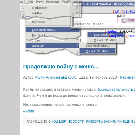
Продолжаю войну с меню…
Автор:
Кулик Алексей aka kpblc
| Дата: 19 Ноябрь 2013 ·
6 коммен
Как было сказано в статьях, упомянутых в
Последовательность 
файлы. Чем я до поры до времени успешно и пользовался.
Но, к сожалению, не все так легко и просто.
Далее
РАЗМЕЩЕНО В
КОД LISP
,
НОВОСТИ
,
РАЗВЕРТЫВАНИЯ
,
ФУНКЦИИ L