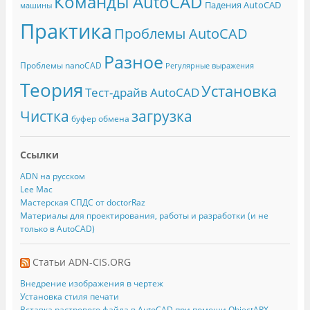
Команды AutoCAD
Падения AutoCAD
машины
Практика
Проблемы AutoCAD
Разное
Проблемы nanoCAD
Регулярные выражения
Теория
Установка
Тест-драйв AutoCAD
Чистка
загрузка
буфер обмена
Ссылки
ADN на русском
Lee Mac
Мастерская СПДС от doctorRaz
Материалы для проектирования, работы и разработки (и не
только в AutoCAD)
Статьи ADN-CIS.ORG
Внедрение изображения в чертеж
Установка стиля печати
Вставка растрового файла в AutoCAD при помощи ObjectARX