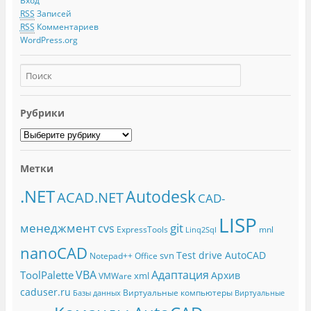
Вход
RSS
Записей
RSS
Комментариев
WordPress.org
Рубрики
Метки
.NET
Autodesk
ACAD.NET
CAD-
LISP
менеджмент
git
cvs
ExpressTools
mnl
Linq2Sql
nanoCAD
Test drive AutoCAD
svn
Notepad++
Office
Адаптация
VBA
ToolPalette
Архив
xml
VMWare
caduser.ru
Виртуальные компьютеры
Базы данных
Виртуальные