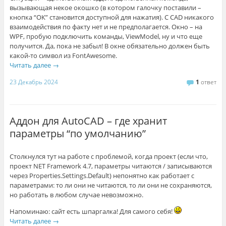
вызывающая некое окошко (в котором галочку поставили –
кнопка “ОК” становится доступной для нажатия). С CAD никакого
взаимодействия по факту нет и не предполагается. Окно – на
WPF, пробую подключить команды, ViewModel, ну и что еще
получится. Да, пока не забыл! В окне обязательно должен быть
какой-то символ из FontAwesome.
Читать далее
→
23 Декабрь 2024
1
ответ
Аддон для AutoCAD – где хранит
параметры “по умолчанию”
Столкнулся тут на работе с проблемой, когда проект (если что,
проект NET Framework 4.7, параметры читаются / записываются
через Properties.Settings.Default) непонятно как работает с
параметрами: то ли они не читаются, то ли они не сохраняются,
но работать в любом случае невозможно.
Напоминаю: сайт есть шпаргалка! Для самого себя!
Читать далее
→