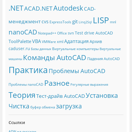
.NET
Autodesk
ACAD.NET
CAD-
LISP
менеджмент
git
cvs
ExpressTools
mnl
Linq2Sql
nanoCAD
Test drive AutoCAD
svn
Notepad++
Office
Адаптация
VBA
ToolPalette
Архив
xml
VMWare
caduser.ru
Виртуальные компьютеры
Базы данных
Виртуальные
Команды AutoCAD
Падения AutoCAD
машины
Практика
Проблемы AutoCAD
Разное
Проблемы nanoCAD
Регулярные выражения
Теория
Установка
Тест-драйв AutoCAD
Чистка
загрузка
буфер обмена
Ссылки
ADN на русском