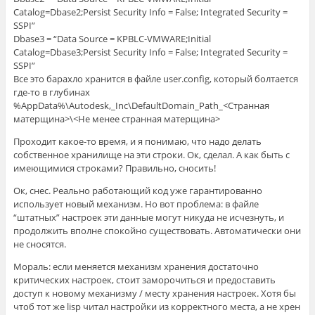
Catalog=Dbase2;Persist Security Info = False; Integrated Security =
SSPI”
Dbase3 = “Data Source = KPBLC-VMWARE;Initial
Catalog=Dbase3;Persist Security Info = False; Integrated Security =
SSPI”
Все это барахло хранится в файле user.config, который болтается
где-то в глубинах
%AppData%\Autodesk,_Inc\DefaultDomain_Path_<Странная
матерщина>\<Не менее странная матерщина>
Проходит какое-то время, и я понимаю, что надо делать
собственное хранилище на эти строки. Ок, сделал. А как быть с
имеющимися строками? Правильно, сносить!
Ок, снес. Реально работающий код уже гарантированно
использует новый механизм. Но вот проблема: в файле
“штатных” настроек эти данные могут никуда не исчезнуть, и
продолжить вполне спокойно существовать. Автоматически они
не сносятся.
Мораль: если меняется механизм хранения достаточно
критических настроек, стоит заморочиться и предоставить
доступ к новому механизму / месту хранения настроек. Хотя бы
чтоб тот же lisp читал настройки из корректного места, а не хрен