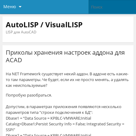
Меню
AutoLISP / VisualLISP
LISP для AutoCAD
Приколы хранения настроек аддона для
ACAD
На NET Framework существует некий аддон. В аддоне есть какие-
то там параметры. Че будет, если их не просто менять, а удалять
как неиспользуемые?
Попробую разобраться.
Допустим, в параметрах приложения появляются несколько
параметров типа “строки подключения к БД”:
Dbase1 = “Data Source = KPBLC-VMWARE;Initial
Catalog=Dbase1;Persist Security Info = False; Integrated Security =
SSPI”
Dbase2 = “Data Source = KPBLC-VMWARE;Initial