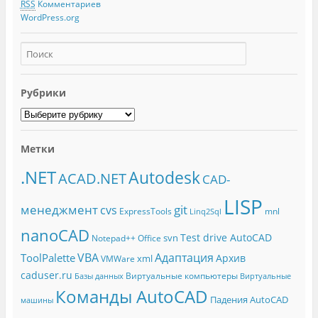
RSS
Комментариев
WordPress.org
Рубрики
Метки
.NET
Autodesk
ACAD.NET
CAD-
LISP
менеджмент
git
cvs
ExpressTools
mnl
Linq2Sql
nanoCAD
Test drive AutoCAD
svn
Notepad++
Office
Адаптация
VBA
ToolPalette
Архив
xml
VMWare
caduser.ru
Виртуальные компьютеры
Базы данных
Виртуальные
Команды AutoCAD
Падения AutoCAD
машины