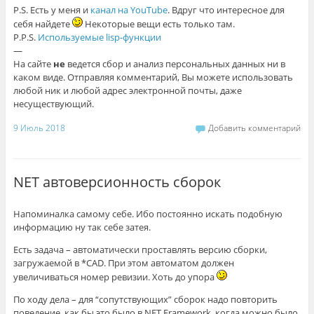
P.S. Есть у меня и
канал на YouTube
. Вдруг что интересное для
себя найдете
Некоторые вещи есть только там.
P.P.S.
Используемые lisp-функции
—
На сайте
не
ведется сбор и анализ персональных данных ни в
каком виде. Отправляя комментарий, Вы можете использовать
любой ник и любой адрес электронной почты, даже
несуществующий.
9 Июль 2018
Добавить комментарий
NET автоверсионность сборок
Напоминалка самому себе. Ибо постоянно искать подобную
информацию ну так себе затея.
Есть задача – автоматически проставлять версию сборки,
загружаемой в *CAD. При этом автоматом должен
увеличиваться номер ревизии. Хоть до упора
По ходу дела – для “сопутствующих” сборок надо повторить
поведение, как бы это было в NET Framework, когда можно было