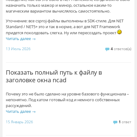
назначить только мажор и минор, остальное каким-то
магическим вариантом вычислялось самостоятельно.
Уточнение: все csproj-файлы выполнены в SDK-стиле. Для NET
Standard / NET5+ это и так в норме, а вот для NET Framework
придется поколдовать слегка. Ну или пересоздать проект
Читать далее
→
13 Июль 2026
4
ответов(а)
Показать полный путь к файлу в
заголовке окна ncad
Почему это не было сделано на уровне базового функционала –
непонятно. Под катом готовый код и немного собственных
рассуждений.
Читать далее
→
15 Январь 2026
1
ответ