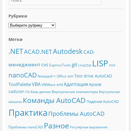
Рубрики
Метки
.NET
Autodesk
ACAD.NET
CAD-
LISP
менеджмент
git
cvs
ExpressTools
mnl
Linq2Sql
nanoCAD
Test drive AutoCAD
svn
Notepad++
Office
Адаптация
VBA
ToolPalette
Архив
xml
VMWare
caduser.ru
Виртуальные компьютеры
Базы данных
Виртуальные
Команды AutoCAD
Падения AutoCAD
машины
Практика
Проблемы AutoCAD
Разное
Проблемы nanoCAD
Регулярные выражения