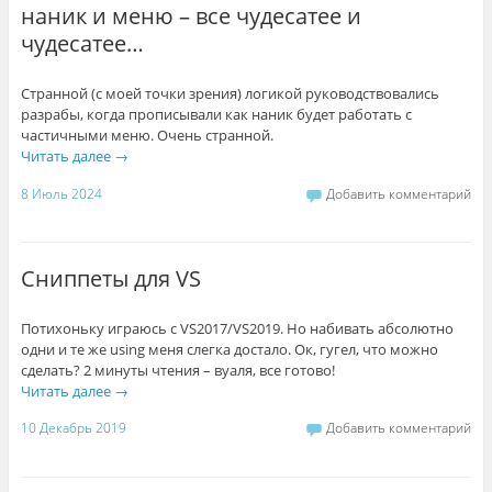
наник и меню – все чудесатее и
чудесатее…
Странной (с моей точки зрения) логикой руководствовались
разрабы, когда прописывали как наник будет работать с
частичными меню. Очень странной.
Читать далее
→
8 Июль 2024
Добавить комментарий
Сниппеты для VS
Потихоньку играюсь с VS2017/VS2019. Но набивать абсолютно
одни и те же using меня слегка достало. Ок, гугел, что можно
сделать? 2 минуты чтения – вуаля, все готово!
Читать далее
→
10 Декабрь 2019
Добавить комментарий