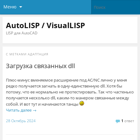
Меню
AutoLISP / VisualLISP
LISP для AutoCAD
С МЕТКАМИ
АДАПТАЦИЯ
Загрузка связанных dll
Плюс-минус вменяемое расширение под AC/NC лично у меня
редко получается загнать в одну-единственную dll. Хотя бы
потому, что ее нормально не протестировать. Так что частенько
получается несколько dll, каким-то манером связанные между
собой. И вот тут и начинаются танцы
Читать далее
→
28 Октябрь 2024
1
ответ