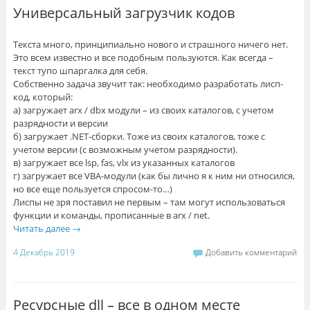
Универсальный загрузчик кодов
Текста много, принципиально нового и страшного ничего нет.
Это всем известно и все подобным пользуются. Как всегда –
текст тупо шпаргалка для себя.
Собственно задача звучит так: необходимо разработать лисп-
код, который:
а) загружает arx / dbx модули – из своих каталогов, с учетом
разрядности и версии
б) загружает .NET-сборки. Тоже из своих каталогов, тоже с
учетом версии (с возможным учетом разрядности).
в) загружает все lsp, fas, vlx из указанных каталогов
г) загружает все VBA-модули (как бы лично я к ним ни относился,
но все еще пользуется спросом-то…)
Лиспы не зря поставил не первым – там могут использоваться
функции и команды, прописанные в arx / net.
Читать далее
→
4 Декабрь 2019
Добавить комментарий
Ресурсные dll – все в одном месте