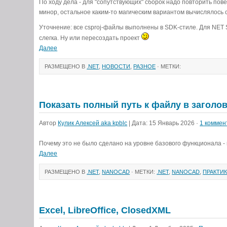
По ходу дела - для "сопутствующих" сборок надо повторить пов
минор, остальное каким-то магическим вариантом вычислялось 
Уточнение: все csproj-файлы выполнены в SDK-стиле. Для NET S
слегка. Ну или пересоздать проект
Далее
РАЗМЕЩЕНО В
.NET
,
НОВОСТИ
,
РАЗНОЕ
· МЕТКИ:
Показать полный путь к файлу в заголов
Автор
Кулик Алексей aka kpblc
| Дата: 15 Январь 2026 ·
1 коммен
Почему это не было сделано на уровне базового функционала -
Далее
РАЗМЕЩЕНО В
.NET
,
NANOCAD
· МЕТКИ:
.NET
,
NANOCAD
,
ПРАКТИ
Excel, LibreOffice, ClosedXML