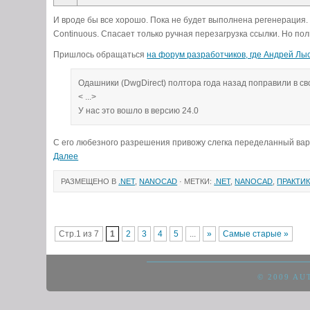
И вроде бы все хорошо. Пока не будет выполнена регенерация. 
Continuous. Спасает только ручная перезагрузка ссылки. Но по
Пришлось обращаться
на форум разработчиков, где
Андрей Лы
Одашники (DwgDirect) полтора года назад поправили в св
< ...>
У нас это вошло в версию 24.0
С его любезного разрешения привожу слегка переделанный вари
Далее
РАЗМЕЩЕНО В
.NET
,
NANOCAD
· МЕТКИ:
.NET
,
NANOCAD
,
ПРАКТИ
Стр.1 из 7
1
2
3
4
5
...
»
Самые старые »
© 2009
AUT