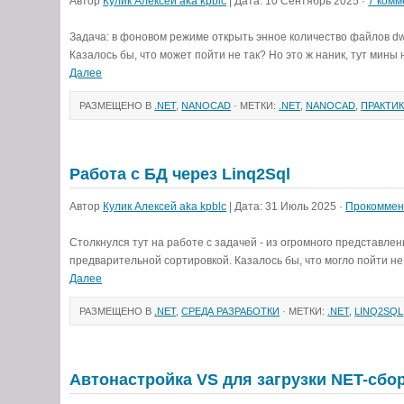
Автор
Кулик Алексей aka kpblc
| Дата: 10 Сентябрь 2025 ·
7 комм
Задача: в фоновом режиме открыть энное количество файлов dwg
Казалось бы, что может пойти не так? Но это ж наник, тут мины
Далее
РАЗМЕЩЕНО В
.NET
,
NANOCAD
· МЕТКИ:
.NET
,
NANOCAD
,
ПРАКТИ
Работа с БД через Linq2Sql
Автор
Кулик Алексей aka kpblc
| Дата: 31 Июль 2025 ·
Прокоммен
Столкнулся тут на работе с задачей - из огромного представлен
предварительной сортировкой. Казалось бы, что могло пойти не
Далее
РАЗМЕЩЕНО В
.NET
,
СРЕДА РАЗРАБОТКИ
· МЕТКИ:
.NET
,
LINQ2SQL
Автонастройка VS для загрузки NET-сбо