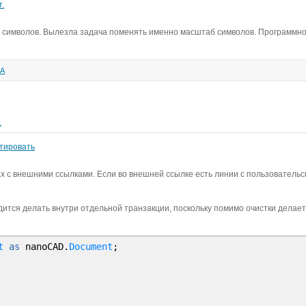
т.
б символов. Вылезла задача поменять именно масштаб символов. Программно
КА
1
тировать
ах с внешними ссылками. Если во внешней ссылке есть линии с пользователь
дится делать внутри отдельной транзакции, поскольку помимо очистки делае
t
as
nanoCAD
.
Document
;