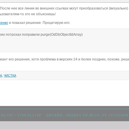
После нее все линии во внешних ссылках могут преобразоваться (визуально)
льзователям-то это не объяснишь!
сенко
и показал решение. Процитирую его:
оих потрохах поправили purge(OdDbObjectIdArray)
ант его решения, хотя проблема в версиях 24 и более поздних, похоже, реш
КА
,
ЧИСТКА
OLISP / VISUALLISP
· ДИЗАЙН:
SHADES OF BLUE
ОТ
STUDIOPR