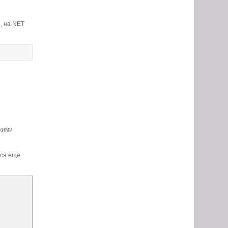
, на NET
скими
тся еще