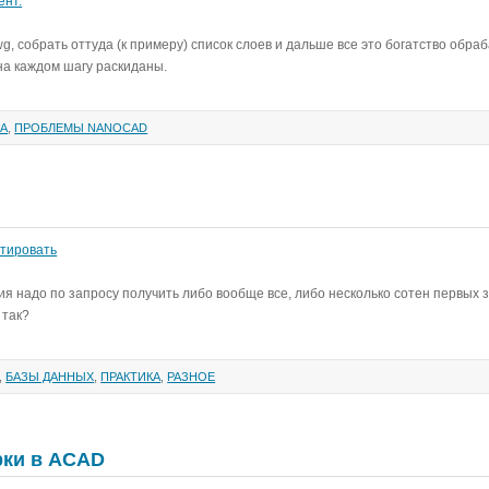
ент.
, собрать оттуда (к примеру) список слоев и дальше все это богатство обра
 на каждом шагу раскиданы.
КА
,
ПРОБЛЕМЫ NANOCAD
тировать
ия надо по запросу получить либо вообще все, либо несколько сотен первых 
 так?
,
БАЗЫ ДАННЫХ
,
ПРАКТИКА
,
РАЗНОЕ
рки в ACAD