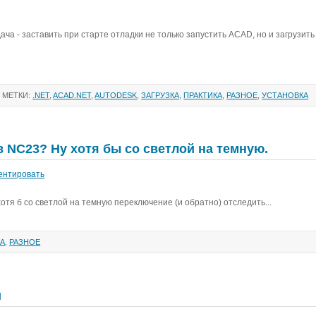
ча - заставить при старте отладки не только запустить ACAD, но и загрузить 
 МЕТКИ:
.NET
,
ACAD.NET
,
AUTODESK
,
ЗАГРУЗКА
,
ПРАКТИКА
,
РАЗНОЕ
,
УСТАНОВКА
 NC23? Ну хотя бы со светлой на темную.
ентировать
отя б со светлой на темную переключение (и обратно) отследить...
КА
,
РАЗНОЕ
й