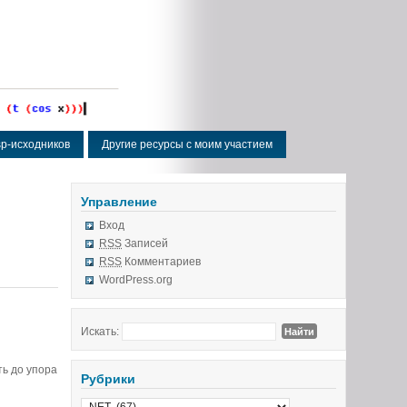
isp-исходников
Другие ресурсы с моим участием
Управление
Вход
RSS
Записей
RSS
Комментариев
WordPress.org
Искать:
ть до упора
Рубрики