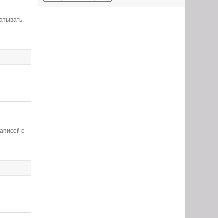
батывать.
записей с