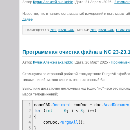
Автор
Кулик Алексей aka kpblc
| Дата: 21 Апрель 2025 ·
2 коммен
Известно, что в нанике есть масштаб измерений и есть масшта
Далее
РАЗМЕЩЕНО В
.NET
,
NANOCAD
· МЕТКИ:
.NET
,
NANOCAD
,
ПРАКТИ
Программная очистка файла в NC 23-23.
Автор
Кулик Алексей aka kpblc
| Дата: 26 Март 2025 ·
Прокоммен
Столкнулся со странной работой стандартного PurgeAll в файл
типами линий, можно словить очень странный баг.
Выполняю достаточно несложный код (одно "но" - все это прихо
масса телодвижений)
1
nanoCAD
.
Document
comDoc
=
doc
.
AcadDocumen
2
for
(
int
i
=
0
;
i
<
3
;
i
++
)
3
{
4
comDoc
.
PurgeAll
(
)
;
5
}