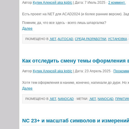
Автор
Кулик Алексей aka kpblc
| Дата: 7 Июль 2025 ·
2 коммент.
Есть проект на NET для ACAD2024 (и более ранние версии). Зада
Помним, да, что все здесь - всего лишь шпаргалка?
Далее
РАЗМЕЩЕНО В
.NET
,
AUTOCAD
,
СРЕДА РАЗРАБОТКИ
,
УСТАНОВКА
·
Как отследить смену темы оформления в
Автор
Кулик Алексей aka kpblc
| Дата: 23 Апрель 2025 ·
Прокомм
Хотя тем оформления в нанике, конечно, напихали до дури. Но х
Далее
РАЗМЕЩЕНО В
.NET
,
NANOCAD
· МЕТКИ:
.NET
,
NANOCAD
,
ПРАКТИ
NC 23+ и масштаб символов и измерени