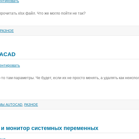
нтировать
очитать xlsx файл. Что же могло пойти не так?
,
РАЗНОЕ
 ACAD
ентировать
-то там параметры. Че будет, если их не просто менять, а удалять как неисп
МЫ AUTOCAD
,
РАЗНОЕ
1 и монитор системных переменных