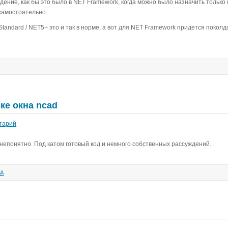
едение, как бы это было в NET Framework, когда можно было назначить только
самостоятельно.
tandard / NET5+ это и так в норме, а вот для NET Framework придется поколд
ке окна ncad
тарий
 непонятно. Под катом готовый код и немного собственных рассуждений.
КА