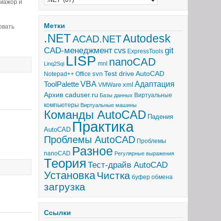
 мажор и
Метки
овать
.NET
Autodesk
ACAD.NET
CAD-менеджмент
git
cvs
ExpressTools
LISP
nanoCAD
mnl
Linq2Sql
Test drive AutoCAD
svn
Notepad++
Office
Адаптация
ToolPalette
VBA
xml
VMWare
Архив caduser.ru
Виртуальные
Базы данных
компьютеры
Виртуальные машины
Команды AutoCAD
Падения
Практика
AutoCAD
Проблемы AutoCAD
Проблемы
Разное
nanoCAD
Регулярные выражения
Теория
Тест-драйв AutoCAD
Установка
Чистка
буфер обмена
загрузка
Ссылки