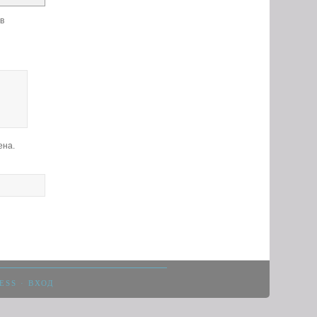
 в
ена.
ESS
·
ВХОД