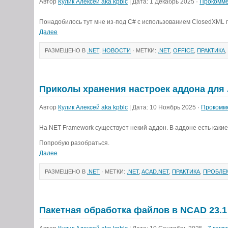
Автор
Кулик Алексей aka kpblc
| Дата: 1 Декабрь 2025 ·
Прокомме
Понадобилось тут мне из-под C# с использованием ClosedXML пр
Далее
РАЗМЕЩЕНО В
.NET
,
НОВОСТИ
· МЕТКИ:
.NET
,
OFFICE
,
ПРАКТИКА
Приколы хранения настроек аддона для
Автор
Кулик Алексей aka kpblc
| Дата: 10 Ноябрь 2025 ·
Прокомм
На NET Framework существует некий аддон. В аддоне есть какие
Попробую разобраться.
Далее
РАЗМЕЩЕНО В
.NET
· МЕТКИ:
.NET
,
ACAD.NET
,
ПРАКТИКА
,
ПРОБЛЕ
Пакетная обработка файлов в NCAD 23.