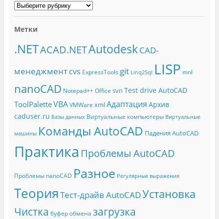
Метки
.NET
Autodesk
ACAD.NET
CAD-
LISP
менеджмент
git
cvs
ExpressTools
mnl
Linq2Sql
nanoCAD
Test drive AutoCAD
svn
Notepad++
Office
Адаптация
VBA
ToolPalette
Архив
xml
VMWare
caduser.ru
Виртуальные компьютеры
Базы данных
Виртуальные
Команды AutoCAD
Падения AutoCAD
машины
Практика
Проблемы AutoCAD
Разное
Проблемы nanoCAD
Регулярные выражения
Теория
Установка
Тест-драйв AutoCAD
Чистка
загрузка
буфер обмена