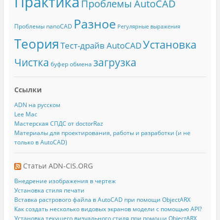
Практика
Проблемы AutoCAD
Разное
Проблемы nanoCAD
Регулярные выражения
Теория
Установка
Тест-драйв AutoCAD
Чистка
загрузка
буфер обмена
Ссылки
ADN на русском
Lee Mac
Мастерская СПДС от doctorRaz
Материалы для проектирования, работы и разработки (и не
только в AutoCAD)
Статьи ADN-CIS.ORG
Внедрение изображения в чертеж
Установка стиля печати
Вставка растрового файла в AutoCAD при помощи ObjectARX
Как создать несколько видовых экранов модели с помощью API?
Установка текущего визуального стиля при помощи ObjectARX