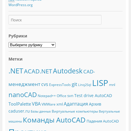
WordPress.org
Рубрики
Метки
.NET
Autodesk
ACAD.NET
CAD-
LISP
менеджмент
git
cvs
ExpressTools
mnl
Linq2Sql
nanoCAD
Test drive AutoCAD
svn
Notepad++
Office
Адаптация
VBA
ToolPalette
Архив
xml
VMWare
caduser.ru
Виртуальные компьютеры
Базы данных
Виртуальные
Команды AutoCAD
Падения AutoCAD
машины