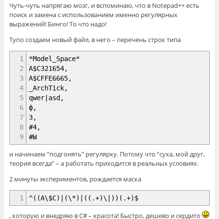
Чуть-чуть напрягаю мозг, и вспоминаю, что в Notepad++ есть
поиск и замена с использованием именно регулярных
выражений! Бинго! То что надо!
Тупо создаем новый файл, в него – перечень строк типа
1
*Model_Space*
2
A$C321654,
3
A$CFFE6665,
4
_ArchTick,
5
qwer|asd,
6
ф,
7
3,
8
#4,
9
#Ы
и начинаем “подгонять” регулярку. Потому что “суха, мой друг,
теория всегда” – а работать приходится в реальных условиях.
2 минуты экспериментов, рождается маска
1
^((A\$C)|(\*)|((.+)\|))(.+)$
, которую и внедряю в C# – красота! Быстро, дешево и сердито