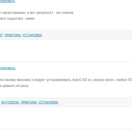
тировать
 гарантирован, а вот результат - не совсем.
его зацеплю) - ниже.
НТ
,
ПРАКТИКА
,
УСТАНОВКА
тировать
(по моему мнению) следует устанавливать AutoCAD (и, скорее всего, любое ПО
е давало ни разу.
:
AUTODESK
,
ПРАКТИКА
,
УСТАНОВКА