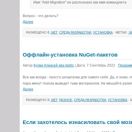
Имя "Add-Migration" не распознано как имя командлета
Вопрос - что делать?
Далее
РАЗМЕЩЕНО В
.NET
,
СРЕДА РАЗРАБОТКИ
,
УСТАНОВКА
· МЕТКИ:
.N
Оффлайн-установка NuGet-пакетов
Автор
Кулик Алексей aka kpblc
| Дата: 7 Сентябрь 2022 ·
Проком
Все как всегда - просто шпаргалка для самого себя. Да, я знаю,
пара минут поиска выведет тьму материалов. Не мешайте разв
Далее
РАЗМЕЩЕНО В
.NET
,
РАЗНОЕ
,
СРЕДА РАЗРАБОТКИ
,
УСТАНОВКА
· 
Если захотелось изнасиловать свой мо