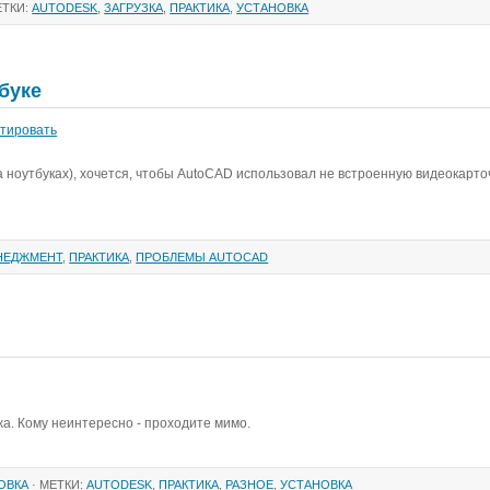
ЕТКИ:
AUTODESK
,
ЗАГРУЗКА
,
ПРАКТИКА
,
УСТАНОВКА
буке
тировать
ноутбуках), хочется, чтобы AutoCAD использовал не встроенную видеокарточк
НЕДЖМЕНТ
,
ПРАКТИКА
,
ПРОБЛЕМЫ AUTOCAD
а. Кому неинтересно - проходите мимо.
ОВКА
· МЕТКИ:
AUTODESK
,
ПРАКТИКА
,
РАЗНОЕ
,
УСТАНОВКА