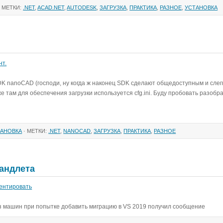
 МЕТКИ:
.NET
,
ACAD.NET
,
AUTODESK
,
ЗАГРУЗКА
,
ПРАКТИКА
,
РАЗНОЕ
,
УСТАНОВКА
нт.
K nanoCAD (господи, ну когда ж наконец SDK сделают общедоступным и слег
 там для обеспечения загрузки используется cfg.ini. Буду пробовать разобрат
ТАНОВКА
· МЕТКИ:
.NET
,
NANOCAD
,
ЗАГРУЗКА
,
ПРАКТИКА
,
РАЗНОЕ
мандлета
ентировать
й из машин при попытке добавить миграцию в VS 2019 получил сообщение