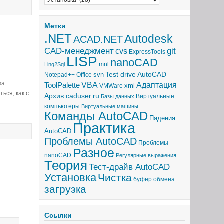
Метки
.NET
Autodesk
ACAD.NET
CAD-менеджмент
git
cvs
ExpressTools
LISP
nanoCAD
mnl
Linq2Sql
Test drive AutoCAD
svn
Notepad++
Office
ка
Адаптация
ToolPalette
VBA
xml
VMWare
ься, как с
Архив caduser.ru
Виртуальные
Базы данных
компьютеры
Виртуальные машины
Команды AutoCAD
Падения
Практика
AutoCAD
Проблемы AutoCAD
Проблемы
Разное
nanoCAD
Регулярные выражения
Теория
Тест-драйв AutoCAD
Установка
Чистка
буфер обмена
загрузка
Ссылки