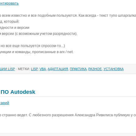
нтировать
 всем известно и все подобным пользуются. Как всегда - текст тупо шпаргалка
д, который:
рядности и версии
ом версии (с возможным учетом разрядности).
 но все еще пользуется спросом-то...)
нкции и команды, прописанные в arx / net.
ЦИИ LISP
· МЕТКИ:
LISP
,
VBA
,
АДАПТАЦИЯ
,
ПРАКТИКА
,
РАЗНОЕ
,
УСТАНОВКА
 ПО Autodesk
тарий
о странно ведет. С любезного разрешения Александра Ривилиса публикую у с