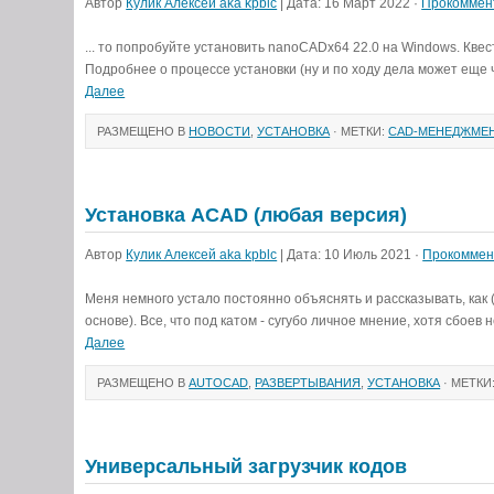
Автор
Кулик Алексей aka kpblc
| Дата: 16 Март 2022 ·
Прокоммен
... то попробуйте установить nanoCADx64 22.0 на Windows. Квест
Подробнее о процессе установки (ну и по ходу дела может еще ч
Далее
РАЗМЕЩЕНО В
НОВОСТИ
,
УСТАНОВКА
· МЕТКИ:
CAD-МЕНЕДЖМЕ
Установка ACAD (любая версия)
Автор
Кулик Алексей aka kpblc
| Дата: 10 Июль 2021 ·
Прокоммен
Меня немного устало постоянно объяснять и рассказывать, как 
основе). Все, что под катом - сугубо личное мнение, хотя сбоев н
Далее
РАЗМЕЩЕНО В
AUTOCAD
,
РАЗВЕРТЫВАНИЯ
,
УСТАНОВКА
· МЕТКИ
Универсальный загрузчик кодов