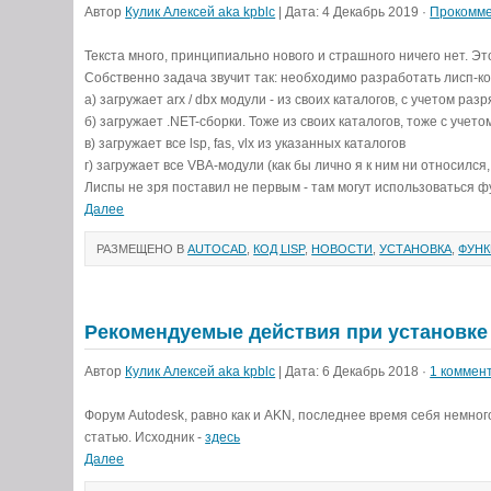
Автор
Кулик Алексей aka kpblc
| Дата: 4 Декабрь 2019 ·
Прокомме
Текста много, принципиально нового и страшного ничего нет. Это
Собственно задача звучит так: необходимо разработать лисп-ко
а) загружает arx / dbx модули - из своих каталогов, с учетом раз
б) загружает .NET-сборки. Тоже из своих каталогов, тоже с учет
в) загружает все lsp, fas, vlx из указанных каталогов
г) загружает все VBA-модули (как бы лично я к ним ни относился,
Лиспы не зря поставил не первым - там могут использоваться фу
Далее
РАЗМЕЩЕНО В
AUTOCAD
,
КОД LISP
,
НОВОСТИ
,
УСТАНОВКА
,
ФУНК
Рекомендуемые действия при установке
Автор
Кулик Алексей aka kpblc
| Дата: 6 Декабрь 2018 ·
1 коммен
Форум Autodesk, равно как и AKN, последнее время себя немног
статью. Исходник -
здесь
Далее