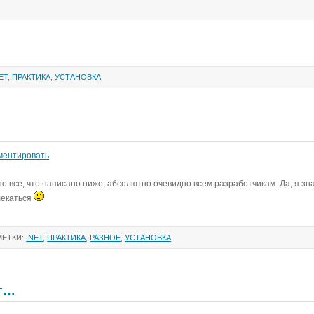
ET
,
ПРАКТИКА
,
УСТАНОВКА
ментировать
 что все, что написано ниже, абсолютно очевидно всем разработчикам. Да, я зн
лекаться
МЕТКИ:
.NET
,
ПРАКТИКА
,
РАЗНОЕ
,
УСТАНОВКА
зг…