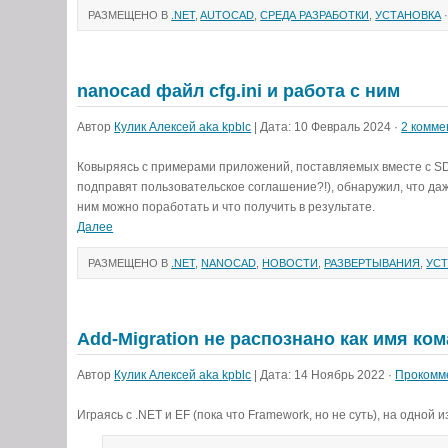
РАЗМЕЩЕНО В
.NET
,
AUTOCAD
,
СРЕДА РАЗРАБОТКИ
,
УСТАНОВКА
·
nanocad файл cfg.ini и работа с ним
Автор
Кулик Алексей aka kpblc
| Дата: 10 Февраль 2024 ·
2 комме
Ковыряясь с примерами приложений, поставляемых вместе с SD
подправят пользовательское соглашение?!), обнаружил, что даже
ним можно поработать и что получить в результате.
Далее
РАЗМЕЩЕНО В
.NET
,
NANOCAD
,
НОВОСТИ
,
РАЗВЕРТЫВАНИЯ
,
УС
Add-Migration не распознано как имя ко
Автор
Кулик Алексей aka kpblc
| Дата: 14 Ноябрь 2022 ·
Прокомм
Играясь с .NET и EF (пока что Framework, но не суть), на одно