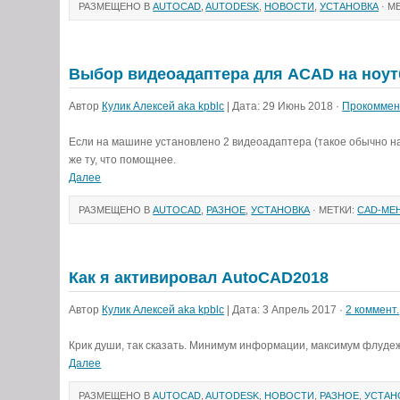
РАЗМЕЩЕНО В
AUTOCAD
,
AUTODESK
,
НОВОСТИ
,
УСТАНОВКА
· М
Выбор видеоадаптера для ACAD на ноут
Автор
Кулик Алексей aka kpblc
| Дата: 29 Июнь 2018 ·
Прокоммен
Если на машине установлено 2 видеоадаптера (такое обычно на 
же ту, что помощнее.
Далее
РАЗМЕЩЕНО В
AUTOCAD
,
РАЗНОЕ
,
УСТАНОВКА
· МЕТКИ:
CAD-МЕ
Как я активировал AutoCAD2018
Автор
Кулик Алексей aka kpblc
| Дата: 3 Апрель 2017 ·
2 коммент.
Крик души, так сказать. Минимум информации, максимум флудеж
Далее
РАЗМЕЩЕНО В
AUTOCAD
,
AUTODESK
,
НОВОСТИ
,
РАЗНОЕ
,
УСТАН