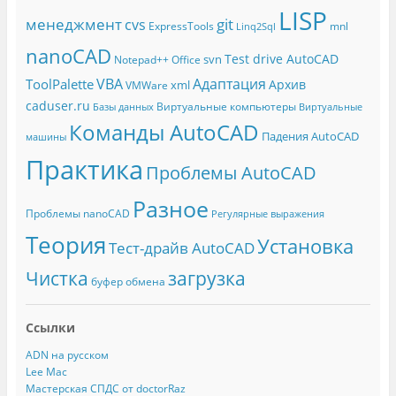
LISP
менеджмент
git
cvs
ExpressTools
mnl
Linq2Sql
nanoCAD
Test drive AutoCAD
svn
Notepad++
Office
Адаптация
VBA
ToolPalette
Архив
xml
VMWare
caduser.ru
Виртуальные компьютеры
Базы данных
Виртуальные
Команды AutoCAD
Падения AutoCAD
машины
Практика
Проблемы AutoCAD
Разное
Проблемы nanoCAD
Регулярные выражения
Теория
Установка
Тест-драйв AutoCAD
Чистка
загрузка
буфер обмена
Ссылки
ADN на русском
Lee Mac
Мастерская СПДС от doctorRaz