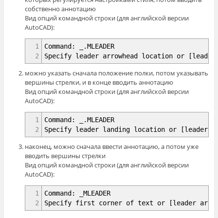
собственно аннотацию
Вид опций командной строки (для английской версии
AutoCAD):
1
Command: _.MLEADER
2
Specify leader arrowhead location or [leader
можно указать сначала положение полки, потом указывать
вершины стрелки, и в конце вводить аннотацию
Вид опций командной строки (для английской версии
AutoCAD):
1
Command: _.MLEADER
2
Specify leader landing location or [leader a
наконец, можно сначала ввести аннотацию, а потом уже
вводить вершины стрелки
Вид опций командной строки (для английской версии
AutoCAD):
1
Command: _MLEADER
2
Specify first corner of text or [leader arro