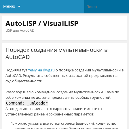
Меню
AutoLISP / VisualLISP
LISP для AutoCAD
Порядок создания мультивыноски в
AutoCAD
Подняли тут
тему на dwg.ru
о порядке создания мультивыноски в
AutoCAD. Результаты собственных изысканий представляю на
суд общественности.
Разговор шел о командном создании мультивыноски. Сама по
себе команда не должна представлять особых трудностей:
Command: _.mleader
А вот дальше начинаются варианты в зависимости от
установленных ранее и сохраненных параметов:
можно указать все точки стрелки (выноски), количество
которых регулируется настройками стиля, потом вводить