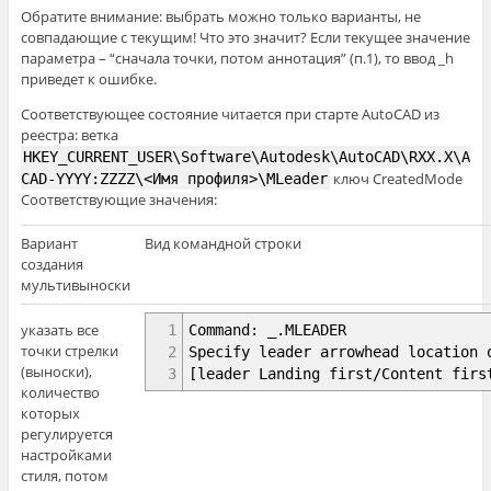
Обратите внимание: выбрать можно только варианты, не
совпадающие с текущим! Что это значит? Если текущее значение
параметра – “сначала точки, потом аннотация” (п.1), то ввод _h
приведет к ошибке.
Соответствующее состояние читается при старте AutoCAD из
реестра: ветка
HKEY_CURRENT_USER\Software\Autodesk\AutoCAD\RXX.X\A
ключ CreatedMode
CAD-YYYY:ZZZZ\<Имя профиля>\MLeader
Соответствующие значения:
Вариант
Вид командной строки
создания
мультивыноски
указать все
1
Command: _.MLEADER
точки стрелки
2
Specify leader arrowhead location 
(выноски),
3
[leader Landing first/Content firs
количество
которых
регулируется
настройками
стиля, потом