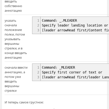
вводить
собственно
аннотацию
указать
1
Command: _.MLEADER
сначала
2
Specify leader landing location or
положение
3
[leader arrowHead first/Content fi
полки, потом
указывать
вершины
стрелки, и в
конце вводить
аннотацию
сначала ввести
1
Command: _MLEADER
аннотацию, а
2
Specify first corner of text or
потом уже
3
[leader arrowHead first/leader Lan
вводить
вершины
стрелки
И теперь самое грустное: