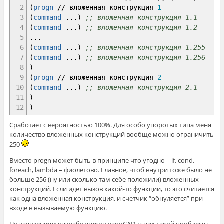
2
(
progn
//
вложенная конструкция
1
3
(
command
...
)
;; вложенная конструкция 1.1
4
(
command
...
)
;; вложенная конструкция 1.2
5
...
6
(
command
...
)
;; вложенная конструкция 1.255
7
(
command
...
)
;; вложенная конструкция 1.256
8
)
9
(
progn
//
вложенная конструкция
2
10
(
command
...
)
;; вложенная конструкция 2.1
11
)
12
)
Сработает с вероятностью 100%. Для особо упоротых типа меня
количество вложенных конструкций вообще можно ограничить
250
Вместо progn может быть в принципе что угодно – if, cond,
foreach, lambda – фиолетово. Главное, чтоб внутри тоже было не
больше 256 (ну или сколько там себе положили) вложенных
конструкций. Если идет вызов какой-то функции, то это считается
как одна вложенная конструкция, и счетчик “обнуляется” при
входе в вызываемую функцию.