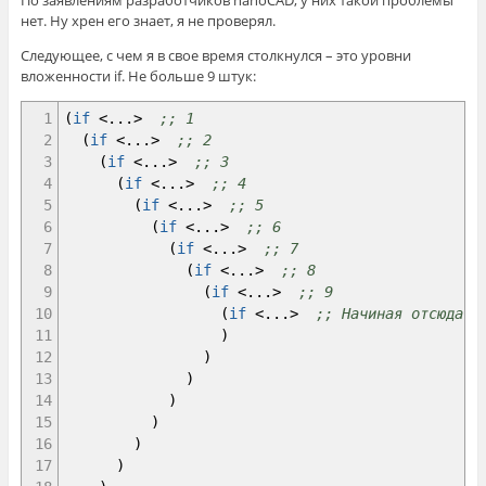
По заявлениям разработчиков nanoCAD, у них такой проблемы
нет. Ну хрен его знает, я не проверял.
Следующее, с чем я в свое время столкнулся – это уровни
вложенности if. Не больше 9 штук:
1
(
if
<
...
>
;; 1
2
(
if
<
...
>
;; 2
3
(
if
<
...
>
;; 3
4
(
if
<
...
>
;; 4
5
(
if
<
...
>
;; 5
6
(
if
<
...
>
;; 6
7
(
if
<
...
>
;; 7
8
(
if
<
...
>
;; 8
9
(
if
<
...
>
;; 9
10
(
if
<
...
>
;; Начиная отсюда в
11
)
12
)
13
)
14
)
15
)
16
)
17
)