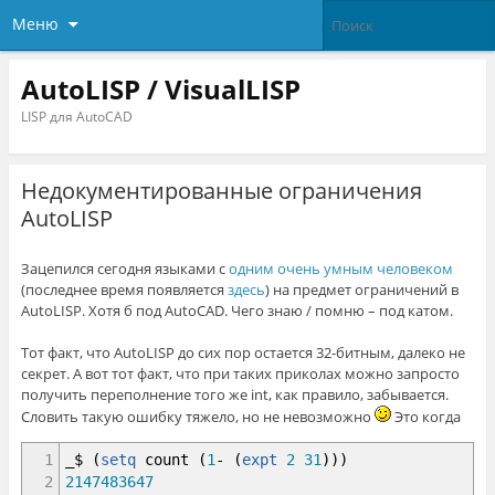
Меню
AutoLISP / VisualLISP
LISP для AutoCAD
Недокументированные ограничения
AutoLISP
Зацепился сегодня языками с
одним очень умным человеком
(последнее время появляется
здесь
) на предмет ограничений в
AutoLISP. Хотя б под AutoCAD. Чего знаю / помню – под катом.
Тот факт, что AutoLISP до сих пор остается 32-битным, далеко не
секрет. А вот тот факт, что при таких приколах можно запросто
получить переполнение того же int, как правило, забывается.
Словить такую ошибку тяжело, но не невозможно
Это когда
1
_$
(
setq
count
(
1
-
(
expt
2
31
)
)
)
2
2147483647