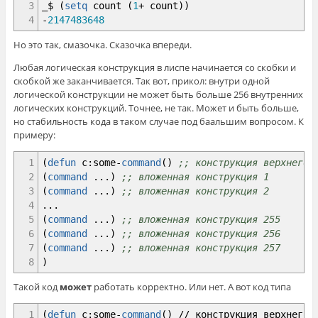
3
_$
(
setq
count
(
1
+
count
)
)
4
-
2147483648
Но это так, смазочка. Сказочка впереди.
Любая логическая конструкция в лиспе начинается со скобки и
скобкой же заканчивается. Так вот, прикол: внутри одной
логической конструкции не может быть больше 256 внутренних
логических конструкций. Точнее, не так. Может и быть больше,
но стабильность кода в таком случае под баальшим вопросом. К
примеру:
1
(
defun
c:some
-
command
(
)
;; конструкция верхнего 
2
(
command
...
)
;; вложенная конструкция 1
3
(
command
...
)
;; вложенная конструкция 2
4
...
5
(
command
...
)
;; вложенная конструкция 255
6
(
command
...
)
;; вложенная конструкция 256
7
(
command
...
)
;; вложенная конструкция 257
8
)
Такой код
может
работать корректно. Или нет. А вот код типа
1
(
defun
c:some
-
command
(
)
//
конструкция верхнего 