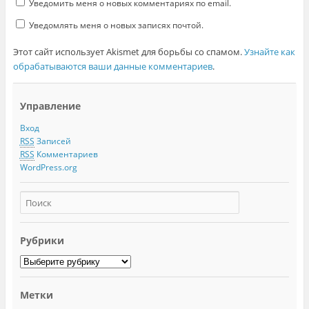
Уведомить меня о новых комментариях по email.
95
)
96
)
Уведомлять меня о новых записях почтой.
97
)
98
)
Этот сайт использует Akismet для борьбы со спамом.
Узнайте как
99
обрабатываются ваши данные комментариев
.
100
(
defun
fun
-
main
(
)
101
;; Ур.1
102
(
vl-catch-all-apply
Управление
103
(
function
Вход
104
(
lambda
(
)
RSS
Записей
105
(
fun1
)
RSS
Комментариев
106
)
WordPress.org
107
)
108
)
109
)
Рубрики
Метки