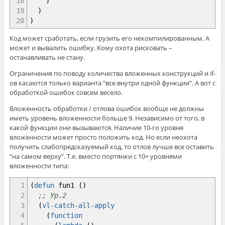
18
)
19
)
20
)
Код может сработать, если грузить его некомпилированным. А
может и вывалить ошибку. Кому охота рисковать –
останавливать не стану.
Ограничения по поводу количества вложенных конструкций и if-
ов касаются только варианта “все внутри одной функции”. А вот с
обработкой ошибок совсем весело.
Вложенность обработки / отлова ошибок вообще не должны
иметь уровень вложенности больше 9. Независимо от того, в
какой функции они вызываются. Наличие 10-го уровня
вложенности может просто положить код. Но если неохота
получить слабопредсказуемый код, то отлов лучше все оставить
“на самом верху”. Т.е. вместо портянки с 10+ уровнями
вложенности типа:
1
(
defun
fun1
(
)
2
;; Ур.2
3
(
vl-catch-all-apply
4
(
function