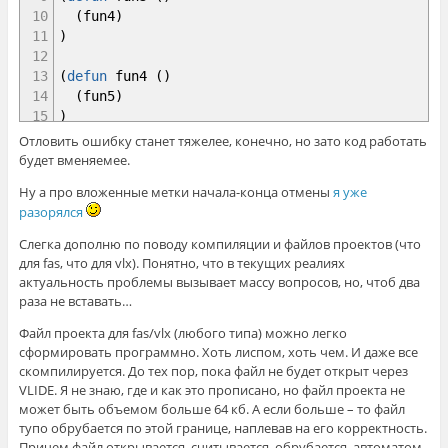
28
(
fun4
)
10
(
fun4
)
29
)
11
)
30
)
12
31
)
13
(
defun
fun4
(
)
32
)
14
(
fun5
)
33
15
)
34
(
defun
fun4
(
)
16
Отловить ошибку станет тяжелее, конечно, но зато код работать
35
;; Ур.5
17
(
defun
fun5
(
)
будет вменяемее.
36
(
vl-catch-all-apply
18
(
fun6
)
Ну а про вложенные метки начала-конца отмены
я уже
37
(
function
19
)
разорялся
38
(
lambda
(
)
20
39
(
fun5
)
21
(
defun
fun6
(
)
Слегка дополню по поводу компиляции и файлов проектов (что
40
)
22
(
fun7
)
для fas, что для vlx). Понятно, что в текущих реалиях
41
)
23
)
актуальность проблемы вызывает массу вопросов, но, чтоб два
42
)
24
раза не вставать…
43
)
25
(
defun
fun7
(
)
Файл проекта для fas/vlx (любого типа) можно легко
44
26
(
fun8
)
сформировать программно. Хоть лиспом, хоть чем. И даже все
45
(
defun
fun5
(
)
27
)
скомпилируется. До тех пор, пока файл не будет открыт через
46
;; Ур.6
28
VLIDE. Я не знаю, где и как это прописано, но файл проекта не
47
(
vl-catch-all-apply
29
(
defun
fun8
(
)
может быть объемом больше 64 кб. А если больше – то файл
48
(
function
30
(
fun9
)
тупо обрубается по этой границе, наплевав на его корректность.
49
(
lambda
(
)
31
)
Причем файл открывается, считывается, обрубается, автоматом