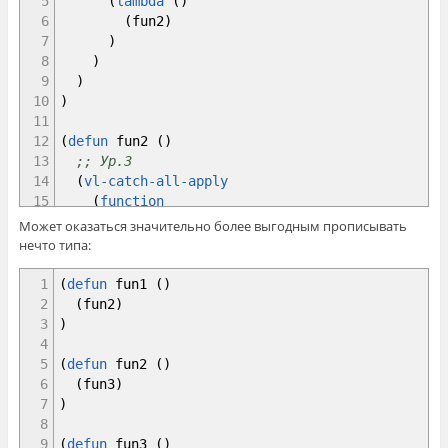
5
(
lambda
(
)
6
(
fun2
)
7
)
8
)
9
)
10
)
11
12
(
defun
fun2
(
)
13
;; Ур.3
14
(
vl-catch-all-apply
15
(
function
16
(
lambda
(
)
Может оказаться значительно более выгодным прописывать
17
(
fun3
)
нечто типа:
18
)
19
)
1
(
defun
fun1
(
)
20
)
2
(
fun2
)
21
)
3
)
22
4
23
(
defun
fun3
(
)
5
(
defun
fun2
(
)
24
;; Ур.4
6
(
fun3
)
25
(
vl-catch-all-apply
7
)
26
(
function
8
27
(
lambda
(
)
9
(
defun
fun3
(
)