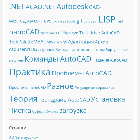
.NET
Autodesk
ACAD.NET
CAD-
LISP
менеджмент
git
cvs
ExpressTools
mnl
Linq2Sql
nanoCAD
Test drive AutoCAD
svn
Notepad++
Office
Адаптация
VBA
ToolPalette
Архив
xml
VMWare
caduser.ru
Виртуальные компьютеры
Базы данных
Виртуальные
Команды AutoCAD
Падения AutoCAD
машины
Практика
Проблемы AutoCAD
Разное
Проблемы nanoCAD
Регулярные выражения
Теория
Установка
Тест-драйв AutoCAD
Чистка
загрузка
буфер обмена
Ссылки
ADN на русском