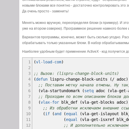
новыми блоками все понятно - достаточно контролировать это з
Да очень просто - заменить!
Менять можно вручную, переопределяя блоки (к примеру). И этот 
уже на втором озверею). Программное решение намного более 
Вариантов программы, конечно, может быть сколько угодно. Расс
обрабатывать только указанные блоки. В набор обрабатываемых
Наиболее удобным будет применение ActiveX - код получится 
1
(
vl-load-com
)
2
3
;; Вызов: (lispru-change-block-units)
4
(
defun
lispru
-
change
-
block
-
units
(
/
adoc
)
5
;; Поставим метку начала отмены. Ну так
6
(
vla
-
startundomark
(
setq
adoc
(
vla
-
get
-
7
;; Проходим по всем описаниям блоков до
8
(
vlax-for
blk_def
(
vla
-
get
-
blocks adoc
)
9
;; Из обработки исключаем внешние ссы
10
(
if
(
and
(
equal
(
vla
-
get
-
islayout blk
11
(
equal
(
vla
-
get
-
isxref blk_d
12
;; И дополнительно исключаем