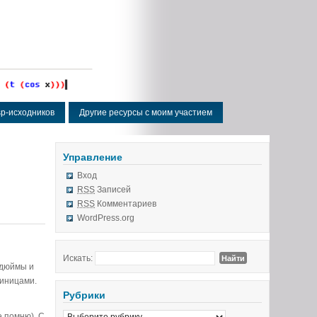
isp-исходников
Другие ресурсы с моим участием
Управление
Вход
RSS
Записей
RSS
Комментариев
WordPress.org
Искать:
 дюймы и
диницами.
Рубрики
е помню). С