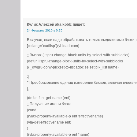
41
(
progn
42
;; Сформируем список имен блоков, и
43
(
foreach
ent
44
;; Преобразовываем наб
Кулик Алексей aka kpblc
пишет:
45
;; Это при полностью п
24 Февраль 2010 в 0:25
46
;; и модели. Вручную и
В случае, если надо обрабатывать только выделяемые блоки, 
47
(
vl-remove-if
[cc lang="cadlisp"](vl-load-com)
48
(
function
49
(
lambda
(
x
)
;; Вызов: (lispru-change-block-units-by-select-with-subblocks)
50
(
equal
(
vla
-
get
-
(defun lispru-change-block-units-by-select-with-subblocks
51
)
;_ end of lamb
(/ _dwgru-conv-pickset-to-list adoc selset blk_list name)
52
)
;_ end of functi
;|
53
(
mapcar
(
function
vl
* Преобразование единиц измерения блоков, включая вложен
54
)
;_ end of vl-remov
|;
55
(
if
(
not
(
member
(
setq
name
(
fun_
56
(
setq
blk_list
(
cons
name blk_l
(defun fun_get-name (ent)
57
)
;_ end of if
;; Получение имени блока
58
)
;_ end of foreach
(cond
59
;; Запускаем новый цикл
((vlax-property-available-p ent 'effectivename)
60
(
foreach
blk_def
(vla-get-effectivename ent)
61
;; Из списка имен 
)
62
(
mapcar
((vlax-property-available-p ent 'name)