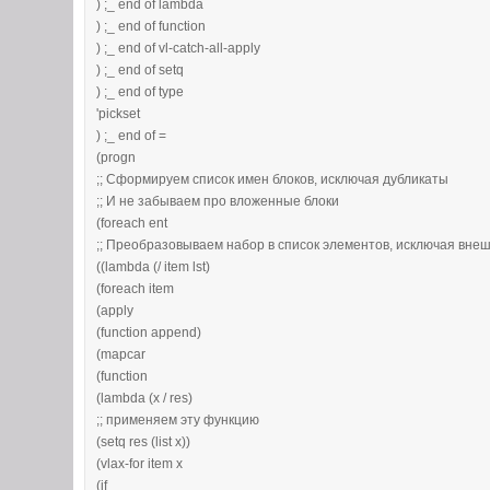
) ;_ end of lambda
) ;_ end of function
) ;_ end of vl-catch-all-apply
) ;_ end of setq
) ;_ end of type
'pickset
) ;_ end of =
(progn
;; Сформируем список имен блоков, исключая дубликаты
;; И не забываем про вложенные блоки
(foreach ent
;; Преобразовываем набор в список элементов, исключая внеш
((lambda (/ item lst)
(foreach item
(apply
(function append)
(mapcar
(function
(lambda (x / res)
;; применяем эту функцию
(setq res (list x))
(vlax-for item x
(if