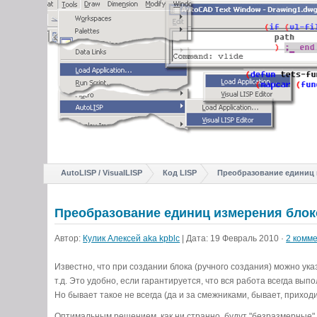
AutoLISP / VisualLISP
Код LISP
Преобразование единиц и
Преобразование единиц измерения блок
Автор:
Кулик Алексей aka kpblc
| Дата: 19 Февраль 2010 ·
2 комме
Известно, что при создании блока (ручного создания) можно ук
т.д. Это удобно, если гарантируется, что вся работа всегда в
Но бывает такое не всегда (да и за смежниками, бывает, приход
Оптимальным решением, как ни странно, будут "безразмерные" бло