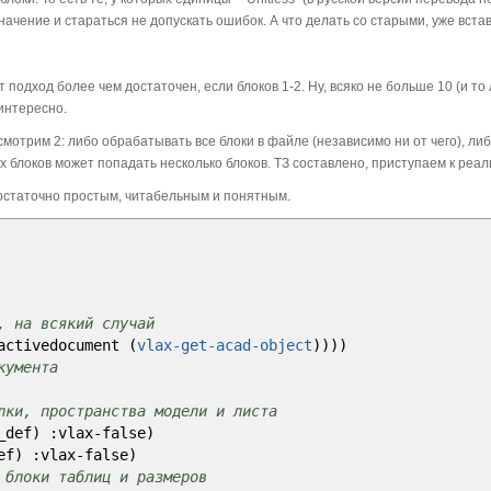
начение и стараться не допускать ошибок. А что делать со старыми, уже вст
подход более чем достаточен, если блоков 1-2. Ну, всяко не больше 10 (и то
интересно.
мотрим 2: либо обрабатывать все блоки в файле (независимо ни от чего), ли
 блоков может попадать несколько блоков. ТЗ составлено, приступаем к реал
достаточно простым, читабельным и понятным.
, на всякий случай
activedocument
(
vlax-get-acad-object
)
)
)
)
кумента
лки, пространства модели и листа
_def
)
:vlax
-
false
)
ef
)
:vlax
-
false
)
 блоки таблиц и размеров