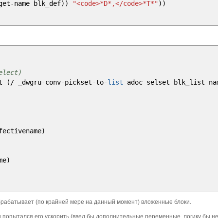
get
-
name blk_def
)
)
"<code>*D*,</code>*T*"
)
)
elect)
ct
(
/
_dwgru
-
conv
-
pickset
-
to
-
list
adoc selset blk_list na
fectivename
)
me
)
 обрабатывает (по крайней мере на данный момент) вложенные блоки.
у и попытался его ускорить (ввел бы дополнительные переменные, логику бы н