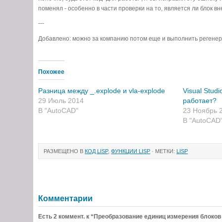
18
(
defun
_dwgru
-
conv
-
pickset
-
to
-
list
(
va
поменял - особенно в части проверки на то, является ли блок вн
19
;;; http://forum.dwg.ru/showpost.php?p=18
20
(
repeat
(
setq
tab
nil
---
21
item
(
sslength
value
)
Добавлено: можно за компанию потом еще и выполнить регенера
22
)
;_ end setq
23
(
setq
tab
(
cons
(
ssname
value
(
setq
24
)
;_ end repeat
25
)
;_ end defun
Похожее
26
27
;; Поставим метку начала отмены. Ну так
Разница между _.explode и vla-explode
Visual Studi
28
(
vla
-
startundomark
(
setq
adoc
(
vla
-
get
-
29 Июль 2014
работает?
29
;; Получаем набор блоков, обрабатывая н
В "AutoCAD"
23 Ноябрь 
30
(
if
(
=
(
type
(
setq
selset
(
vl-catch-all
В "AutoCAD
31
(
function
32
(
lambda
(
33
(
ssget
РАЗМЕЩЕНО В
КОД LISP
,
ФУНКЦИИ LISP
· МЕТКИ:
LISP
34
)
;_ en
35
)
;_ end 
36
)
;_ end of
37
)
;_ end of setq
Комментарии
38
)
;_ end of type
39
'pickset
Есть 2 коммент. к “Преобразование единиц измерения блоков
40
)
;_ end of =