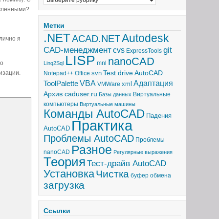
авленными?
Метки
.NET
Autodesk
ACAD.NET
 лично я
CAD-менеджмент
git
cvs
ExpressTools
LISP
nanoCAD
бо
mnl
Linq2Sql
Test drive AutoCAD
изации.
svn
Notepad++
Office
Адаптация
ToolPalette
VBA
xml
VMWare
Архив caduser.ru
Виртуальные
Базы данных
компьютеры
Виртуальные машины
Команды AutoCAD
Падения
Практика
AutoCAD
Проблемы AutoCAD
Проблемы
Разное
nanoCAD
Регулярные выражения
Теория
Тест-драйв AutoCAD
Установка
Чистка
буфер обмена
загрузка
Ссылки