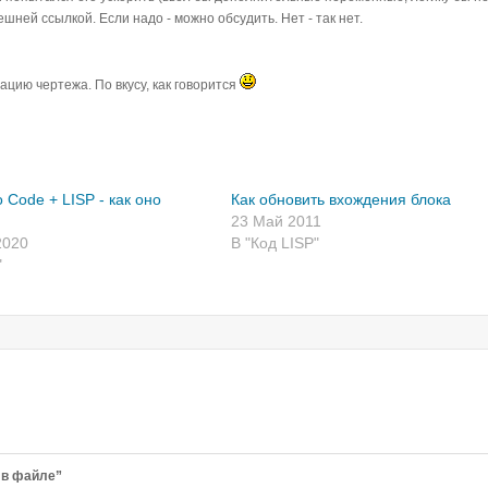
lue
/
tab item
)
ешней ссылкой. Если надо - можно обсудить. Нет - так нет.
8342&postcount=21
цию чертежа. По вкусу, как говорится
item
(
1
-
item
)
)
)
tab
)
)
, на всякий случай
o Code + LISP - как оно
Как обновить вхождения блока
activedocument
(
vlax-get-acad-object
)
)
)
)
23 Май 2011
ажатие Esc
2020
В "Код LISP"
-apply
"
)
'
(
(
0
.
"INSERT"
)
)
)
d of lambda
of function
 vl-catch-all-apply
 в файле”