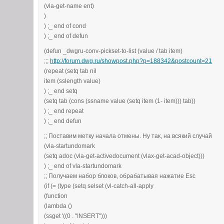
63
(
function
(vla-get-name ent)
64
(
lambda
(
x
)
)
65
(
vla
-
item
(
v
) ;_ end of cond
66
)
;_ end of 
) ;_ end of defun
67
)
;_ end of fu
(defun _dwgru-conv-pickset-to-list (value / tab item)
68
blk_list
;;;
http://forum.dwg.ru/showpost.php?p=188342&postcount=21
69
)
;_ end of mapc
(repeat (setq tab nil
70
(
vl-catch-all-apply
item (sslength value)
71
(
function
) ;_ end setq
72
(
lambda
(
)
(setq tab (cons (ssname value (setq item (1- item))) tab))
73
(
vla
-
put
-
units blk_def
0
)
) ;_ end repeat
74
)
;_ end of lambda
) ;_ end defun
75
)
;_ end of function
76
)
;_ end of vl-catch-all-apply
;; Поставим метку начала отмены. Ну так, на всякий случай
77
)
;_ end of foreach
(vla-startundomark
78
)
;_ end of progn
(setq adoc (vla-get-activedocument (vlax-get-acad-object)))
79
)
;_ end of if
) ;_ end of vla-startundomark
80
;; Теперь метка конца отмены
;; Получаем набор блоков, обрабатывая нажатие Esc
81
(
vla
-
endundomark adoc
)
(if (= (type (setq selset (vl-catch-all-apply
82
;; Ну и "тихий" выход
(function
83
(
princ
)
(lambda ()
84
)
;_ end of defun
(ssget '((0 . "INSERT")))