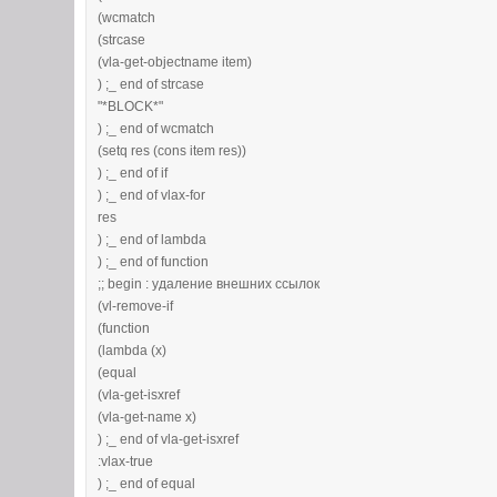
(wcmatch
(strcase
(vla-get-objectname item)
) ;_ end of strcase
"*BLOCK*"
) ;_ end of wcmatch
(setq res (cons item res))
) ;_ end of if
) ;_ end of vlax-for
res
) ;_ end of lambda
) ;_ end of function
;; begin : удаление внешних ссылок
(vl-remove-if
(function
(lambda (x)
(equal
(vla-get-isxref
(vla-get-name x)
) ;_ end of vla-get-isxref
:vlax-true
) ;_ end of equal