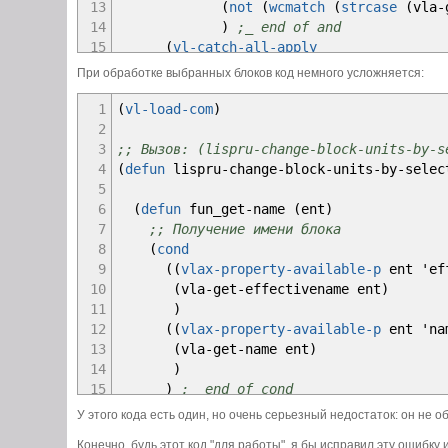
13
(
not
(
wcmatch
(
strcase
(
vla
-
14
)
;_ end of and
15
(
vl-catch-all-apply
16
(
function
При обработке выбранных блоков код немного усложняется:
17
(
lambda
(
)
18
(
vla
-
put
-
units blk_def
0
)
1
(
vl-load-com
)
19
)
;_ end of lambda
2
20
)
;_ end of function
3
;; Вызов: (lispru-change-block-units-by-s
21
)
;_ end of vl-catch-all-apply
4
(
defun
lispru
-
change
-
block
-
units
-
by
-
sele
22
)
;_ end of if
5
23
)
;_ end of vlax-for
6
(
defun
fun_get
-
name
(
ent
)
24
;; Теперь метка конца отмены
7
;; Получение имени блока
25
(
vla
-
endundomark adoc
)
8
(
cond
26
;; Ну и "тихий" выход
9
(
(
vlax-property-available-p
ent 'ef
27
(
princ
)
10
(
vla
-
get
-
effectivename ent
)
28
)
;_ end of defun
11
)
12
(
(
vlax-property-available-p
ent 'na
13
(
vla
-
get
-
name ent
)
14
)
15
)
;_ end of cond
16
)
;_ end of defun
У этого кода есть один, но очень серьезный недостаток: он не
17
Конечно, будь этот код "для работы", я бы исправил эту ошибк