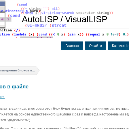
AutoLISP / VisualLISP
Главная
О сайте
Каталог l
змерения блоков в...
ов в файле
нт.
азывать единицы, в которых этот блок будет вставляться: миллиметры, метры,
ыполняется на основе единственного шаблона с раз и навсегда настроенными е
ится "доделывать").
ки. То есть те, у которых единицы - "Unitless" (в русской версии перевода н