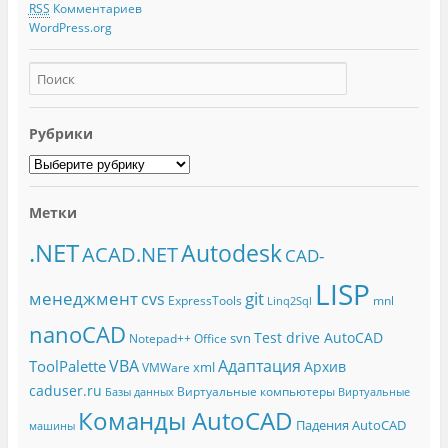
RSS
Комментариев
WordPress.org
Рубрики
Метки
.NET
Autodesk
ACAD.NET
CAD-
LISP
менеджмент
git
cvs
ExpressTools
mnl
Linq2Sql
nanoCAD
Test drive AutoCAD
svn
Notepad++
Office
Адаптация
VBA
ToolPalette
Архив
xml
VMWare
caduser.ru
Виртуальные компьютеры
Базы данных
Виртуальные
Команды AutoCAD
Падения AutoCAD
машины