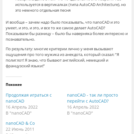
используется в вертикалках (типа AutoCAD Architecture), но
это немного отдельная песня
И вообще – зачем надо было показывать, что nanoCAD и это
умеет, и это, и это, и все то же самое делает AutoCAD?
Показывали бы разницу – было бы наверняка более интересно и
познавательно.
По результату: многие критерии лично у меня вызывают
ощущения про того мужика из анекдота, который сказал: “Я
полиглот! Я знаю, что бывают английский, немецкий и
французский языки!”
Похожее
Продолжая играться с
nanoCAD - так ли просто
nanoCAD
перейти с AutoCAD?
16 Апрель 2022
16 Апрель 2022
В "nanoCAD"
В "nanoCAD"
nanoCAD & Co
22 Июнь 2011