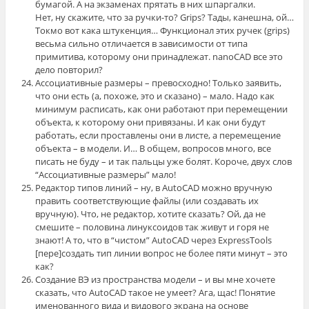
бумагой. А на экзаменах прятать в них шпаргалки.
Нет, ну скажите, что за ручки-то? Grips? Тады, канешна, ой…
Токмо вот кака штукенция… Функционал этих ручек (grips)
весьма сильно отличается в зависимости от типа
примитива, которому они принадлежат. nanoCAD все это
дело повторил?
Ассоциативные размеры – превосходно! Только заявить,
что они есть (а, похоже, это и сказано) – мало. Надо как
минимум расписать, как они работают при перемещении
объекта, к которому они привязаны. И как они будут
работать, если проставлены они в листе, а перемещение
объекта – в модели. И… В общем, вопросов много, все
писать не буду – и так пальцы уже болят. Короче, двух слов
“Ассоциативные размеры” мало!
Редактор типов линий – ну, в AutoCAD можно вручную
править соответствующие файлы (или создавать их
вручную). Что, не редактор, хотите сказать? Ой, да не
смешите – половина линуксоидов так живут и горя не
знают! А то, что в “чистом” AutoCAD через ExpressTools
[пере]создать тип линии вопрос не более пяти минут – это
как?
Создание ВЭ из пространства модели – и вы мне хочете
сказать, что AutoCAD такое не умеет? Ага, щас! Понятие
именованного вида и видового экрана на основе