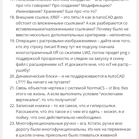
про что говорим? Про создание? Модификацию?
Именование? Хранение? Еше про что-то?
Внешние ссылки, XREF – это пять! А как в nanoCAD дело
обстоит со вложенными ссылками? А как разбираются со
вставленными/наложенными ссылками? Почему было не
ввести несколько дополнительных критериев – непонятно.
Операции с растровыми изображениями – дайте мне того,
кто эту строку писал! Я ему тут же подсуну сначала
многостраничный tiff со сжатием LWZ, потом придет png с
поддержкой прозрачности, и следом на закуску я скину
файл с расширением xcf. И докажите мне, что xcf не растр –
ушибу!
Динамические блоки – и не поддерживаются в AutoCAD
LT??? Вы ничего не путаете?
Связь объектов чертежа с системой NormaCS – о! Все, без
этого не жизнь. А если выполнить условие “исключаем
вертикалки”, то что получится?
Записная книжка – то же самое, что и гиперссылки.
Расскажите, что это такое и с чем его едять – может, я и
пойму, что оно действительно необходимо.
Многофункциональные ручки – ага. Кстати, ручки всю
дорогу были многофункциональны. Из них на переменках
в школе очень прикольно было плеваться жеваной