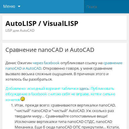
Меню
AutoLISP / VisualLISP
LISP для AutoCAD
Сравнение nanoCAD и AutoCAD
Денис Ожигин
через facebook
опубликовал ссылку на
сравнение
nanoCAD и AutoCAD
. Откровенно говоря, у меня сравнение
вызвало весьма сложные ощущения. В причинах этого и
хотелось бы разобраться.
Добавлено: исходный вариант таблички
здесь
. Публиковать
обсуждение в facebook считаю себя не вправе, хотя и сильно
хочется
Итак, прежде всего: сравниваются вертикалки nanoCAD,
“чистый” nanoCAD и “чистый” AutoCAD. Уж сколько раз
твердили миру… Сравнивайте сопоставимые вещи!
Исключаем вертикалки типа nanoCAD СПДС, nanoCAD
Механика. Еще б сюда nanoCAD ОПС прикрутили… Кстати,