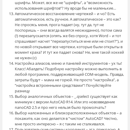
шрифты. Может, все же не “шрифты”, а “возможность
использования шрифтов”? Ну вроде бы не маленькие…
Автоматическое восстановление чертежей – и чо? Есть
автоматическое, есть ручное. А автоматическое – это как?
Не спросясь меня, прога падает (ну, тут да, тут не
поспоришь – они всегда валятся неожиданно), потом сама
(!) перезапускается (опять же без спросу, хотя Word – и тот
спрашивает насчет “перезапуститься мне или не стоит?”), и
по новой открывает все чертежи, которые были открыты в
момент краха? И тут же падает снова? Не, мне такой хоккей
не нужен (с)
Настройка алиасов, меню и панелей инструментов – ух ты!
Класс! Абалдеть! Подобную настройку можно выполнить в
любой программе, поддерживающей СОМ-модель. Правда,
затраты будут – мама не горюй. Не просто “настройка”, а
“настройка встроенными средствами”! Почуйствуйте
разницу
Выбор аналогичных объектов – _.qselect существует как
минимум с версии AutoCAD R14. Или это нововведение
nanoCAD 2.5 и про него нельзя было промолчать?
Выбор наложенных и близкорасположенных объектов – а
покажите, как оно делается в “чистом” AutoCAD? Честно,
мне просто интересно – я с таким не сталкивался.
Пользовательские системы координат – ага, прекрасно. А