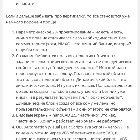
извините
Если и дальше забывать про вертикалки, то все становится уже
намного короче и проще
Параметрическое 2D-проектирование – ну есть и есть,
лично я пока не сталкивался с его необходимостью. Без
комментариев (хотя, ИМХО – это лишний бантик, который
надо бы снести).
Создание библиотек пользовательских объектов с
заданием геометрических, описательных и поведенческих
свойств – а вот тут “помедленее, пжалста!” Ибо кой-чаво
перевернуто с ног на голову. Пользовательский объект –
это пользовательский объект. Динамический блок – это
динамический блок. И путать их нельзя. Пользовательские
объекты создают только в том случае, если без них уже
никак, и в результате получаем т.н. “Прокси-объекты”.
Динамические блоки создают все кому не лень, но
пользовательскими объектами они от этого не становятся.
Видовые экраны – nanoCAD 2.5, “частично” Это как,
“частично”? Хочет – работает, не хочет – не работает?
OLE Automation (Visual Basic Script/Java Script) – чего??? Не,
конечно, можно через VBS обратиться к AutoCAD, и,
наверное, даже в нем что-то сделать, но это изврат… VBS