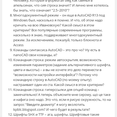
человеку, который в форматах dwg как свинья в
апельсинах, что сия строка значит? И лично мне хотелось
бы знать, что означает “2.5~2010″?
Многодокументный режим – он еще в AutoCAD R13 под
Windows был, насколько я помню. И что, об этом надо
кричать на всю Ивановскую? Какой смысл в этом
критерии? Все популярные современные программы,
насколько я знаю, поддерживают многодокументный
режим. За исключением, пожалуй, только блокнота и
Access
Команды синтаксиса AutoCAD – это про чо? Ну есть в
nanoCAD свои команды, и?
Командная строка: режим автоскрытия, возможность
изменения параметров (задание альтернативного шрифта,
цвета и высоты) – а вы не хочете это дело перенести в
“возможности настройки интерфейса”? Потому что
командную строку в AutoCAD (по моему опыту)
настраивает один из ста. Какой смысл в этом критерии?
Командная строка: гиперссылки для опций команд –
замечательно! А теперь объясните мне сирому, що це таке
и нафига оно надо. Это что, если я рисую окружность, то на
запрос “Введите диаметр” я могу вколотить
kpblc.blogspot.com? И чего будет в результате?
Шрифты SHX и TTF – ага, шрифты. Шрифтовые такие