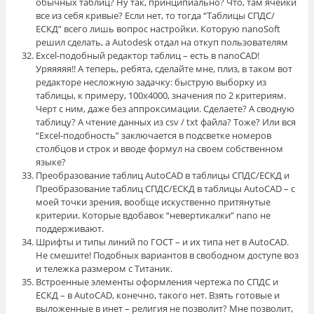
обычных таблиц? Ну так, принципиально? Что, там ячейки
все из себя кривые? Если нет, то тогда “Таблицы СПДС/
ЕСКД” всего лишь вопрос настройки. Которую nanoSoft
решил сделать, а Autodesk отдал на откуп пользователям
Excel-подобный редактор таблиц – есть в nanoCAD!
Уряяяяя!! А теперь, ребята, сделайте мне, плиз, в таком вот
редакторе несложную задачку: быструю выборку из
таблицы, к примеру, 100х4000, значения по 2 критериям.
Черт с ним, даже без аппроксимации. Сделаете? А сводную
таблицу? А чтение данных из csv / txt файла? Тоже? Или вся
“Excel-подобность” заключается в подсветке номеров
столбцов и строк и вводе формул на своем собственном
языке?
Преобразование таблиц AutoCAD в таблицы СПДС/ЕСКД и
Преобразование таблиц СПДС/ЕСКД в таблицы AutoCAD – с
моей точки зрения, вообще искуственно притянутые
критерии. Которые вдобавок “невертикалки” nano не
поддерживают.
Шрифты и типы линий по ГОСТ – и их типа нет в AutoCAD.
Не смешите! Подобных вариантов в свободном доступе воз
и тележка размером с Титаник.
Встроенные элементы оформления чертежа по СПДС и
ЕСКД – в AutoCAD, конечно, такого нет. Взять готовые и
выложенные в инет – религия не позволит? Мне позволит,