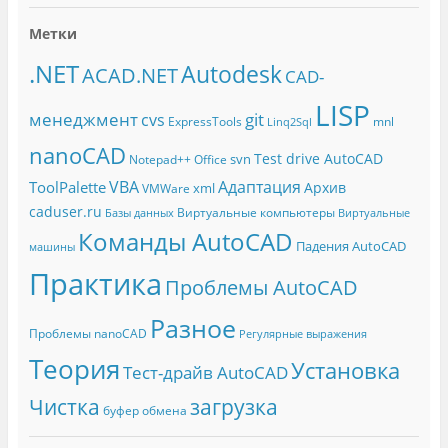
Метки
.NET
Autodesk
ACAD.NET
CAD-
LISP
менеджмент
git
cvs
ExpressTools
mnl
Linq2Sql
nanoCAD
Test drive AutoCAD
svn
Notepad++
Office
Адаптация
VBA
ToolPalette
Архив
xml
VMWare
caduser.ru
Виртуальные компьютеры
Базы данных
Виртуальные
Команды AutoCAD
Падения AutoCAD
машины
Практика
Проблемы AutoCAD
Разное
Проблемы nanoCAD
Регулярные выражения
Теория
Установка
Тест-драйв AutoCAD
Чистка
загрузка
буфер обмена