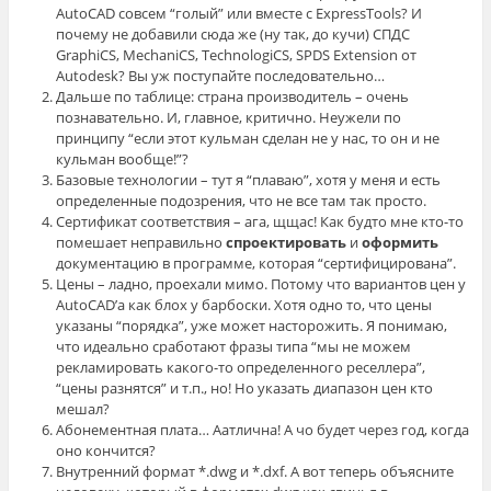
AutoCAD совсем “голый” или вместе с ExpressTools? И
почему не добавили сюда же (ну так, до кучи) СПДС
GraphiCS, MechaniCS, TechnologiCS, SPDS Extension от
Autodesk? Вы уж поступайте последовательно…
Дальше по таблице: страна производитель – очень
познавательно. И, главное, критично. Неужели по
принципу “если этот кульман сделан не у нас, то он и не
кульман вообще!”?
Базовые технологии – тут я “плаваю”, хотя у меня и есть
определенные подозрения, что не все там так просто.
Сертификат соответствия – ага, щщас! Как будто мне кто-то
помешает неправильно
спроектировать
и
оформить
документацию в программе, которая “сертифицирована”.
Цены – ладно, проехали мимо. Потому что вариантов цен у
AutoCAD’a как блох у барбоски. Хотя одно то, что цены
указаны “порядка”, уже может насторожить. Я понимаю,
что идеально сработают фразы типа “мы не можем
рекламировать какого-то определенного реселлера”,
“цены разнятся” и т.п., но! Но указать диапазон цен кто
мешал?
Абонементная плата… Аатлична! А чо будет через год, когда
оно кончится?
Внутренний формат *.dwg и *.dxf. А вот теперь объясните