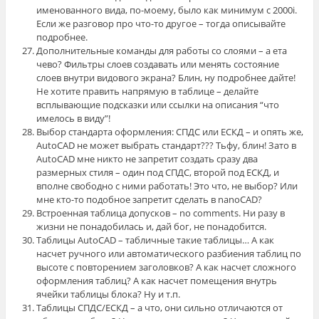
именованного вида, по-моему, было как минимум с 2000i.
Если же разговор про что-то другое – тогда описывайте
подробнее.
Дополнительные команды для работы со слоями – а ета
чево? Фильтры слоев создавать или менять состояние
слоев внутри видового экрана? Блин, ну подробнее дайте!
Не хотите править напрямую в таблице – делайте
всплывающие подсказки или ссылки на описания “что
имелось в виду”!
Выбор стандарта оформления: СПДС или ЕСКД – и опять же,
AutoCAD не может выбрать стандарт??? Тьфу, блин! Зато в
AutoCAD мне никто не запретит создать сразу два
размерных стиля – один под СПДС, второй под ЕСКД, и
вполне свободно с ними работать! Это что, не выбор? Или
мне кто-то подобное запретит сделать в nanoCAD?
Встроенная таблица допусков – no comments. Ни разу в
жизни не понадобилась и, дай бог, не понадобится.
Таблицы AutoCAD – табличные такие таблицы… А как
насчет ручного или автоматического разбиения таблиц по
высоте с повторением заголовков? А как насчет сложного
оформления таблиц? А как насчет помещения внутрь
ячейки таблицы блока? Ну и т.п.
Таблицы СПДС/ЕСКД – а что, они сильно отличаются от