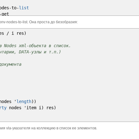
odes
-
to
-
list
-
get
nv-nodes-to-list. Она проста до безобразия:
pblc-property-get
des
/
i res
)
lc-xml-conv-nodes-to-list
alue
(
_kpblc
-
eval
-
value
-
round value
1
.
)
1e
-
6
)
)
 Nodes xml-объекта в список.
тарии, DATA-узлы и т.п.)
14
)
)
документа
de-get-main"
x
)
nodes '
length
)
)
rty
nodes 'item i
)
res
)
01275
ной точности
я vla-указателя на коллекцию в список ее элементов.
6.37