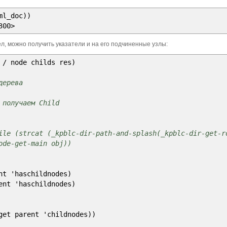
ml_doc))
roperty
-
get x 'nodetype
)
'
(
1
2
)
)
0
)
)
to
)
300>
a
n
зел, можно получить указатели и на его подчиненные узлы:
-if-not
t
/
node childs res
)
/
res
)
дерева
получаем Child
nv-nodes-to-list"
x
)
ile (strcat (_kpblc-dir-path-and-splash(_kpblc-dir-get-r
ode-get-main obj))
-p
-
ent
-
to
-
vla obj
)
)
t 'haschildnodes
)
rty-available-p
nt 'haschildnodes
)
j property
)
)
get parent 'childnodes
)
)