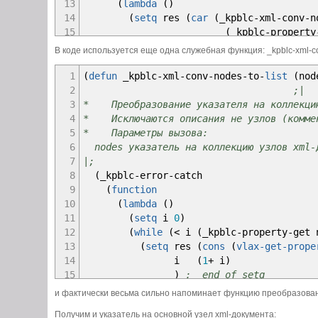
13
(
lambda
(
)
57
;|
14
(
setq
res
(
car
(
_kpblc
-
xml
-
conv
-
n
58
* конвертация значения в строку.
15
(
_kpblc
-
property
59
|;
16
obj
В коде используется еще одна служебная функция: _kpblc-xml-co
60
(
cond
17
'childnodes
61
(
(
=
(
type
value
)
'str
)
value
)
18
)
;_ end of _k
1
(
defun
_kpblc
-
xml
-
conv
-
nodes
-
to
-
list
(
no
62
(
(
=
(
type
value
)
'int
)
(
itoa
value
)
)
19
)
;_ end of _kpb
2
;|
63
(
(
and
(
=
(
type
value
)
'real
)
(
equal
v
20
)
;_ end of car
3
* Преобразование указателя на коллекцию
64
(
itoa
(
fix
value
)
)
21
)
;_ end of setq
4
* Исключаются описания не узлов (коммен
65
)
22
)
;_ end of lambda
5
* Параметры вызова:
66
(
(
=
(
type
value
)
'real
)
(
rtos
value
2
23
)
;_ end of function
6
nodes указатель на коллекцию узлов xml-
67
(
(
not
value
)
""
)
24
'
(
lambda
(
x
)
7
|;
68
(
t
(
vl-princ-to-string
value
)
)
25
(
_kpblc
-
error
-
print
"_kpblc-xml-no
8
(
_kpblc
-
error
-
catch
69
)
;_ end of cond
26
(
setq
res
nil
)
9
(
function
70
)
;_ end of defun
27
)
;_ end of lambda
10
(
lambda
(
)
71
28
)
;_ end of _kpblc-error-catch
11
(
setq
i
0
)
72
(
defun
_kpblc
-
eval
-
value
-
round
(
value to
)
29
res
12
(
while
(
<
i
(
_kpblc
-
property
-
get 
73
;|
30
)
;_ end of defun
13
(
setq
res
(
cons
(
vlax-get-prope
74
;; http://forum.dwg.ru/showthread.php?p=3
14
i
(
1
+
i
)
75
* Выполняет округление числа до указан
15
)
;_ end of setq
76
* Примеры вызова:
16
)
;_ end of while
и фактически весьма сильно напоминает функцию преобразовани
77
(_kpblc-eval-value-round 16.365 0.01) ; 1
17
(
setq
res
(
vl-remove-if-not
78
|;
Получим и указатель на основной узел xml-документа:
18
(
function