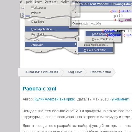
AutoLISP / VisualLISP
Код LISP
Работа с xml
Работа с xml
Автор:
Кулик Алексей aka kpblc
| Дата: 17 Май 2013 ·
9 коммент.
Чем дальше, тем больше AutoCAD и продукты на его основе "за
структуры, парсер гарантированно встроен в систему ну и теде.
Достаточно давно я разработал набор функций, которые позвол
основном стоит задача чтения данных (благо заполняю я xml-файл