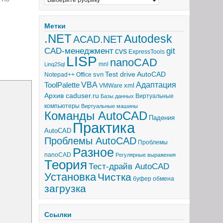
Метки
.NET
Autodesk
ACAD.NET
CAD-менеджмент
git
cvs
ExpressTools
LISP
nanoCAD
mnl
Linq2Sql
Test drive AutoCAD
svn
Notepad++
Office
Адаптация
ToolPalette
VBA
xml
VMWare
Архив caduser.ru
Виртуальные
Базы данных
компьютеры
Виртуальные машины
Команды AutoCAD
Падения
Практика
AutoCAD
Проблемы AutoCAD
Проблемы
Разное
nanoCAD
Регулярные выражения
Теория
Тест-драйв AutoCAD
Установка
Чистка
буфер обмена
загрузка
Ссылки