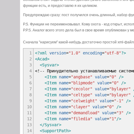
функции есть, и предоставлю я их целиком.
Предупреждаю сразу: пост получился очень длинный, набор функ
P.S. Функции не переименовывал. Кому охота - код открыт, исп
P.P.S. Аналог всего этого дела был в свое время опубликован у 
Сначала "нарисуем" какой-нибудь достаточно простой xml-файл
1
<?xml
version
=
"1.0"
encoding
=
"utf-8"
?>
2
<Acad
>
3
<Sysvar
>
4
<!-- Принудительно устанавливаемые систем
5
<Item
name
=
"angbase"
value
=
"0"
/>
6
<Item
name
=
"blipmode"
value
=
"0"
/>
7
<Item
name
=
"cecolor"
value
=
"bylayer"
8
<Item
name
=
"celtype"
value
=
"bylayer"
9
<Item
name
=
"celweight"
value
=
"-1"
/>
10
<Item
name
=
"clayer"
value
=
"0"
/>
11
<Item
name
=
"demandload"
value
=
"3"
/>
12
<Item
name
=
"filedia"
value
=
"1"
/>
13
</Sysvar
>
14
<SupportPath
>