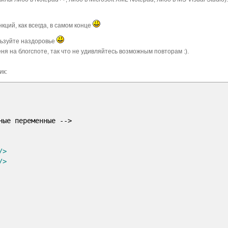
ций, как всегда, в самом конце
ользуйте наздоровье
меня на блогспоте, так что не удивляйтесь возможным повторам :).
ик:
ные переменные -->
/>
/>