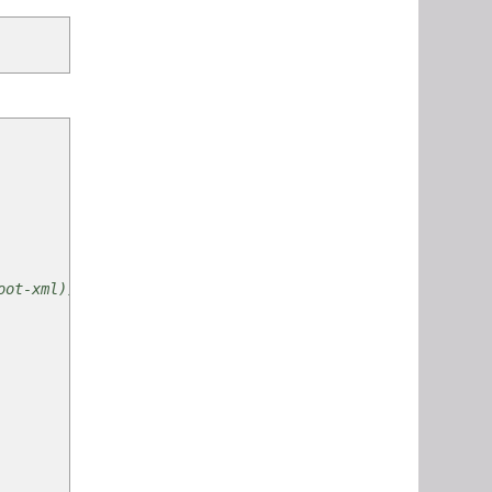
oot-xml))"tables.xml"))))