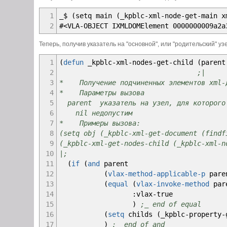
79
(
if
(
zerop
to
)
19
(
lambda
(
x
)
80
value
1
_$ (setq main (_kpblc-xml-node-get-main x
20
(
member
(
_kpblc
-
p
81
(
*
(
atoi
(
rtos
(
/
(
float
value
)
to
)
2
2
#<VLA-OBJECT IXMLDOMElement 0000000009a2a
21
)
;_ end of lambd
82
)
;_ end of if
22
)
;_ end of functio
Теперь, получив указатель на "основной", или "родительский" у
83
)
;_ end of defun
23
(
reverse
res
)
84
24
)
;_ end of vl-remove
1
(
defun
_kpblc
-
xml
-
nodes
-
get
-
child
(
paren
85
(
defun
_kpblc
-
property
-
get
(
obj property
25
)
;_ end of setq
2
;|
86
;|
26
)
;_ end of lambda
3
* Получение подчиненных элементов xml-
87
* Получение значения свойства объекта
27
)
;_ end of function
4
* Параметры вызова
88
|;
28
'
(
lambda
(
x
)
5
parent указатель на узел, для которого 
89
(
vl-catch-all-apply
29
(
_kpblc
-
error
-
print
"_kpblc-xml-co
6
nil недопустим
90
(
function
30
(
setq
res
nil
)
7
* Примеры вызова:
91
(
lambda
(
)
31
)
;_ end of lambda
8
(setq obj (_kpblc-xml-get-document (findf
92
(
if
(
and
obj
32
)
;_ end of _kpblc-error-catch
9
(_kpblc-xml-get-nodes-child (_kpblc-xml-n
93
(
vlax-property-available
33
res
10
|;
94
(
setq
obj
(
_kpblc
-
conv
34
)
;_ end of defun
11
(
if
(
and
parent
95
property
12
(
vlax-method-applicable-p
paren
96
)
;_ end of vlax-prope
13
(
equal
(
vlax-invoke-method
pare
97
)
;_ end of and
14
:vlax
-
true
98
(
setq
res
(
vlax-get-property
ob
15
)
;_ end of equal
99
)
;_ end of if
16
(
setq
childs
(
_kpblc
-
property
-
100
)
;_ end of lambda
17
)
;_ end of and