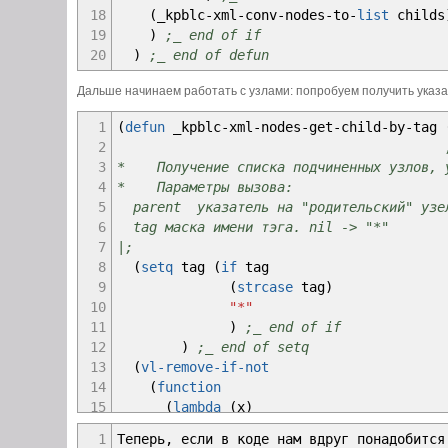
101
)
;_ end of function
18
(
_kpblc
-
xml
-
conv
-
nodes
-
to
-
list
childs
102
)
;_ end of vl-catch-all-apply
19
)
;_ end of if
103
res
20
)
;_ end of defun
104
)
;_ end of defun
105
Дальше начинаем работать с узлами: попробуем получить указат
106
(
defun
_kpblc
-
conv
-
ent
-
to
-
ename
(
ent_val
107
;|
1
(
defun
_kpblc
-
xml
-
nodes
-
get
-
child
-
by
-
tag
108
* Функция преобразования полученного зн
2
109
* Параметры вызова:
3
* Получение списка подчиненных узлов, у
110
* ent_value значение, которое надо преобр
4
* Параметры вызова:
111
* быть именем примитива, vla-указателе
5
parent указатель на "родительский" узе
112
* списком.
6
tag маска имени тэга. nil -> "*"
113
* Если не принадлежит ни одному из ука
7
|;
114
* возвращается nil
8
(
setq
tag
(
if
tag
115
* Примеры вызова:
9
(
strcase
tag
)
116
(_kpblc-conv-ent-to-ename (entlast))
10
"*"
117
(_kpblc-conv-ent-to-ename (vlax-ename->vl
11
)
;_ end of if
118
|;
12
)
;_ end of setq
119
;; "_kpblc-conv-ent-to-ename")
13
(
vl-remove-if-not
120
(
cond
14
(
function
121
(
(
=
(
type
ent_value
)
'vla
-
object
)
15
(
lambda
(
x
)
122
(
vlax
-
vla
-
object
->
ename ent_value
)
16
(
wcmatch
1
Теперь, если в коде нам вдруг понадобится
123
)
17
(
strcase
(
_kpblc
-
conv
-
value
-
to
-