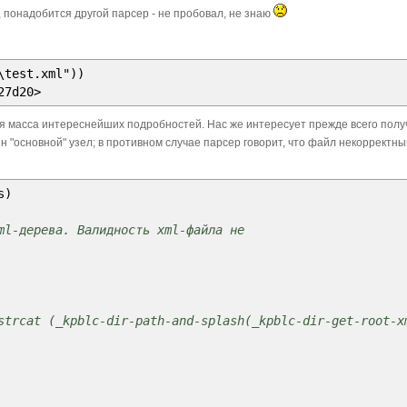
(
vl-string-subst
doc-get"
x
)
 понадобится другой парсер - не пробовал, не знаю
""
"error"
(
strcase
(
_kpblc
-
conv
-
value
-
to
-
string func
-
name
)
t
)
\test.xml"))
)
;_ end of vl-string-subst
27d20>
)
;_ end of vl-string-trim
я масса интереснейших подробностей. Нас же интересует прежде всего пол
н "основной" узел; в противном случае парсер говорит, что файл некорректны
nv
-
value
-
to
-
string
(
getvar
"errno"
)
)
s
)
nv
-
value
-
to
-
string msg
)
f strcat
l-дерева. Валидность xml-файла не
"
if
rcat
strcat (_kpblc-dir-path-and-splash(_kpblc-dir-get-root-x
e
/
)