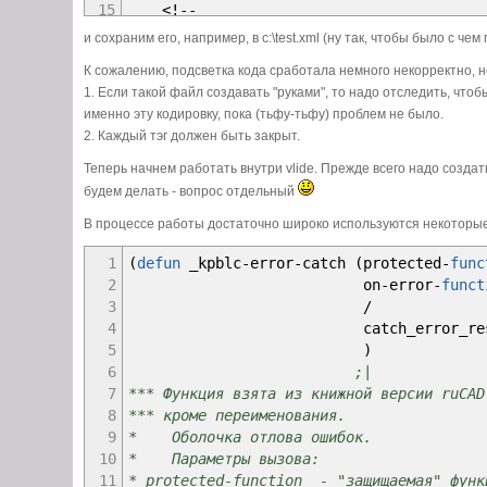
15
<!--
16
Данные о добавляемых путях поддержки. Вы
и сохраним его, например, в c:\test.xml (ну так, чтобы было с чем
17
-->
К сожалению, подсветка кода сработала немного некорректно, н
18
<Item
>
\\server\settings\template
</Ite
1. Если такой файл создавать "руками", то надо отследить, что
19
<Item
>
\\server\settings\support
</Item
именно эту кодировку, пока (тьфу-тьфу) проблем не было.
20
</SupportPath
>
2. Каждый тэг должен быть закрыт.
21
</Acad
>
Теперь начнем работать внутри vlide. Прежде всего надо создать
будем делать - вопрос отдельный
В процессе работы достаточно широко используются некоторы
1
(
defun
_kpblc
-
error
-
catch
(
protected
-
func
2
on
-
error
-
funct
3
/
4
catch_error_resu
5
)
6
;|
7
*** Функция взята из книжной версии ruCAD
8
*** кроме переименования.
9
* Оболочка отлова ошибок.
10
* Параметры вызова:
11
* protected-function - "защищаемая" функ