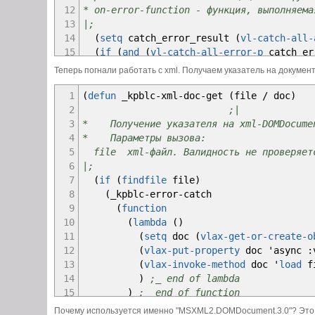
12
* on-error-function - функция, выполняема
13
|;
14
(
setq
catch_error_result
(
vl-catch-all-
15
(
if
(
and
(
vl-catch-all-error-p
catch_er
16
on
-
error
-
function
Теперь погнали работать с xml. Получаем указатель на документ
17
)
;_ end of and
18
(
apply
on
-
error
-
function
1
(
defun
_kpblc
-
xml
-
doc
-
get
(
file
/
doc
)
19
(
list
(
vl-catch-all-error-mess
2
;|
20
)
;_ end of apply
3
* Получение указателя на xml-DOMDocume
21
catch_error_result
4
* Параметры вызова:
22
)
;_ end of if
5
file xml-файл. Валидность не проверяет
23
)
;_ end of defun
6
|;
24
7
(
if
(
findfile
file
)
25
(
defun
_kpblc
-
error
-
print
(
func
-
name msg
8
(
_kpblc
-
error
-
catch
26
;|
9
(
function
27
* Функция вывода сообщения об ошибке дл
10
(
lambda
(
)
28
* Параметры вызова:
11
(
setq
doc
(
vlax-get-or-create-o
29
* func-name имя функции, в которой возник
12
(
vlax-put-property
doc 'async :
30
* msg сообщение об ошибке
13
(
vlax-invoke-method
doc '
load
f
31
|;
14
)
;_ end of lambda
32
(
princ
(
setq
res
(
strcat
"
\n
** "
15
)
;_ end of function
33
(
vl-string-tri
16
'
(
lambda
(
x
)
Почему используется именно "MSXML2.DOMDocument.3.0"? Это е