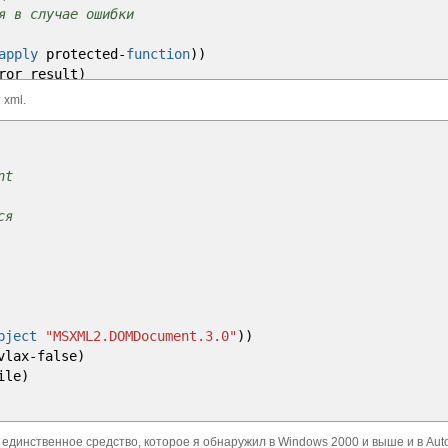
я в случае ошибки
apply
protected
-
function
)
)
ror_result
)
 xml.
age
catch_error_result
)
)
nt
ся
/
res
)
я (_kpblc-error-catch)
bject
"MSXML2.DOMDocument.3.0"
)
)
ла ошибка
vlax
-
false
)
ile
)
m
"][ :
\n
<>"
динственное средство, которое я обнаружил в Windows 2000 и выше и в Au