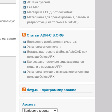
ADN на русском
, а проверять наличие путей
Lee Mac
Мастерская СПДС от doctorRaz
Материалы для проектирования, работы и
о использую
разработки (и не только в AutoCAD)
Статьи ADN-CIS.ORG
о мы с этим
Внедрение изображения в чертеж
Установка стиля печати
Вставка растрового файла в AutoCAD при
помощи ObjectARX
Как создать несколько видовых экранов
модели с помощью API?
Установка текущего визуального стиля при
помощи ObjectARX
dwg.ru : программирование
Архивы