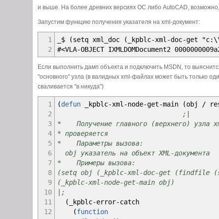
34
17
(
_kpblc
-
error
-
print
"_kpblc-xml-
и выше. На более древних версиях ОС либо AutoCAD, возможно,
35
18
(
setq
doc
nil
)
Запустим функцию получения указателя на xml-документ:
36
19
)
;_ end of lambda
37
20
)
;_ end of _kpblc-error-catch
1
_$ (setq xml_doc (_kpblc-xml-doc-get "c:\
38
21
)
;_ end of if
2
#<VLA-OBJECT IXMLDOMDocument2 0000000009a
39
22
doc
40
" ERROR #"
23
)
;_ end of defun
Если выполнить дамп объекта и подключить MSDN, то выяснитс
41
(
if
msg
"основного" узла (в валидных xml-файлах может быть только оди
42
(
strcat
сваливается "в никуда")
43
(
_kpblc
-
co
44
": "
1
(
defun
_kpblc
-
xml
-
node
-
get
-
main
(
obj
/
re
45
(
_kpblc
-
co
2
;|
46
)
;_ end o
3
* Получение главного (верхнего) узла xm
47
": undefined
4
* проверяется
48
)
;_ end of 
5
* Параметры вызова:
49
)
;_ end of st
6
obj указатель на объект XML-документа
50
)
;_ end of setq
7
* Примеры вызова:
51
)
;_ end of princ
8
(setq obj (_kpblc-xml-doc-get (findfile (
52
(
_kpblc
-
log
res
nil
)
9
(_kpblc-xml-node-get-main obj)
53
(
princ
)
10
|;
54
)
;_ end of defun
11
(
_kpblc
-
error
-
catch
55
12
(
function
56
(
defun
_kpblc
-
conv
-
value
-
to
-
string
(
valu