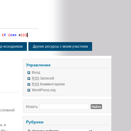
isp-исходников
Другие ресурсы с моим участием
Управление
Вход
RSS
Записей
RSS
Комментариев
WordPress.org
Искать:
о сложной
Рубрики
ы, в
 Но -