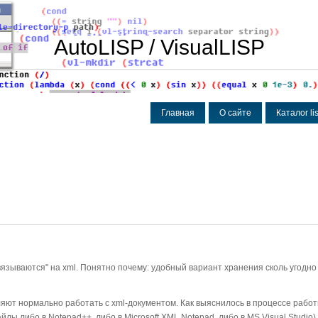
AutoLISP / VisualLISP
Главная
О сайте
Каталог l
вязываются" на xml. Понятно почему: удобный вариант хранения сколь угодн
яют нормально работать с xml-документом. Как выяснилось в процессе работ
ы либо в Notepad++, либо в Microsoft XML Notepad, либо в MS Visual Studio).