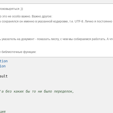
несено в отдельную ветку, т.к. надо не просто назначать
 поковыряться ;))
о это не особо важно. Важно другое:
m
>
бы сохранялся он именно в указанной кодировке, т.е. UTF-8. Лично я постоянн
>
 указатель на документ - показать лиспу, с чем мы собираемся работать. А чт
е библиотечные функции:
tion
ion
lt
'a без каких бы то ни было переделок,
ция