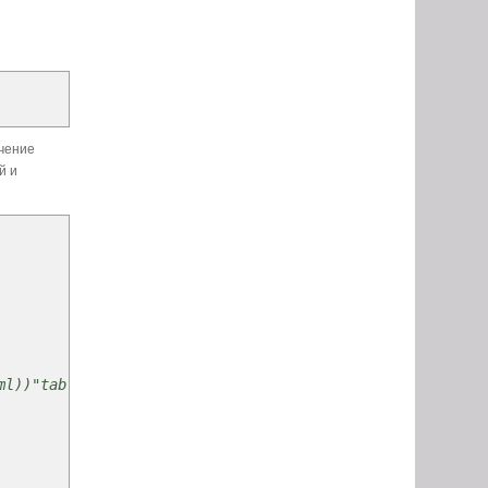
учение
й и
ml))"tables.xml"))))