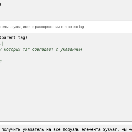
)
ель на узел, имея в распоряжении только его tag:
ue
/
)
(
parent tag
)
ачения в ename
;|
 которых тэг совпадает с указанным
азовать в примитив. Может
м или просто
л
занных типов,
a-object (entlast)))
 получить указатель на все подузлы элемента Sysvar, мы м
string
(
_kpblc
-
property
-
get x 'tagname
)
)