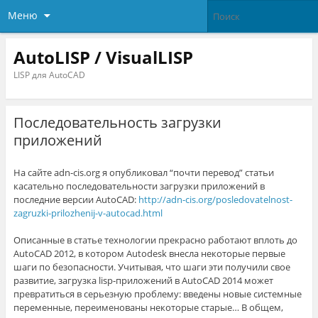
Меню
AutoLISP / VisualLISP
LISP для AutoCAD
Последовательность загрузки
приложений
На сайте adn-cis.org я опубликовал “почти перевод” статьи
касательно последовательности загрузки приложений в
последние версии AutoCAD:
http://adn-cis.org/posledovatelnost-
zagruzki-prilozhenij-v-autocad.html
Описанные в статье технологии прекрасно работают вплоть до
AutoCAD 2012, в котором Autodesk внесла некоторые первые
шаги по безопасности. Учитывая, что шаги эти получили свое
развитие, загрузка lisp-приложений в AutoCAD 2014 может
превратиться в серьезную проблему: введены новые системные
переменные, переименованы некоторые старые… В общем,