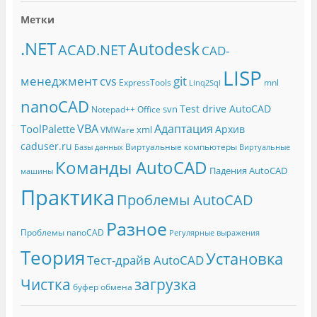
Метки
.NET
Autodesk
ACAD.NET
CAD-
LISP
менеджмент
git
cvs
ExpressTools
mnl
Linq2Sql
nanoCAD
Test drive AutoCAD
svn
Notepad++
Office
Адаптация
VBA
ToolPalette
Архив
xml
VMWare
caduser.ru
Виртуальные компьютеры
Базы данных
Виртуальные
Команды AutoCAD
Падения AutoCAD
машины
Практика
Проблемы AutoCAD
Разное
Проблемы nanoCAD
Регулярные выражения
Теория
Установка
Тест-драйв AutoCAD
Чистка
загрузка
буфер обмена