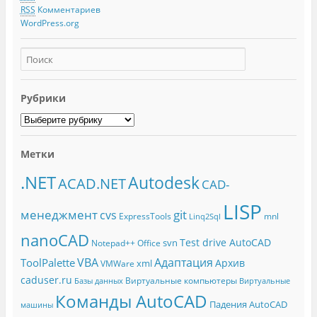
RSS
Комментариев
WordPress.org
Рубрики
Метки
.NET
Autodesk
ACAD.NET
CAD-
LISP
менеджмент
git
cvs
ExpressTools
mnl
Linq2Sql
nanoCAD
Test drive AutoCAD
svn
Notepad++
Office
Адаптация
VBA
ToolPalette
Архив
xml
VMWare
caduser.ru
Виртуальные компьютеры
Базы данных
Виртуальные
Команды AutoCAD
Падения AutoCAD
машины