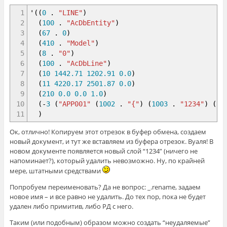
1
'
(
(
0
.
"LINE"
)
2
(
100
.
"AcDbEntity"
)
3
(
67
.
0
)
4
(
410
.
"Model"
)
5
(
8
.
"0"
)
6
(
100
.
"AcDbLine"
)
7
(
10
1442.71
1202.91
0.0
)
8
(
11
4220.17
2501.87
0.0
)
9
(
210
0.0
0.0
1.0
)
10
(
-
3
(
"APP001"
(
1002
.
"{"
)
(
1003
.
"1234"
)
(
10
11
)
Ок, отлично! Копируем этот отрезок в буфер обмена, создаем
новый документ, и тут же вставляем из буфера отрезок. Вуаля! В
новом документе появляется новый слой “1234” (ничего не
напоминает?), который удалить невозможно. Ну, по крайней
мере, штатными средствами
Попробуем переименовать? Да не вопрос: _.rename, задаем
новое имя – и все равно не удалить. До тех пор, пока не будет
удален либо примитив, либо РД с него.
Таким (или подобным) образом можно создать “неудаляемые”