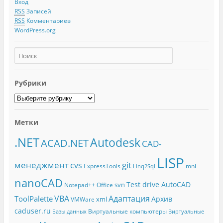
Вход
RSS
Записей
RSS
Комментариев
WordPress.org
Рубрики
Метки
.NET
Autodesk
ACAD.NET
CAD-
LISP
менеджмент
git
cvs
ExpressTools
mnl
Linq2Sql
nanoCAD
Test drive AutoCAD
svn
Notepad++
Office
Адаптация
VBA
ToolPalette
Архив
xml
VMWare
caduser.ru
Виртуальные компьютеры
Базы данных
Виртуальные