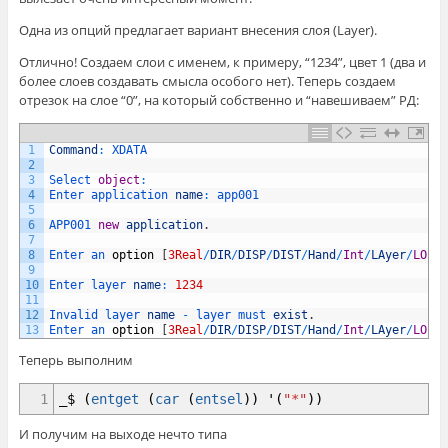
Одна из опций предлагает вариант внесения слоя (Layer).
Отлично! Создаем слои с именем, к примеру, “1234”, цвет 1 (два и
более слоев создавать смысла особого нет). Теперь создаем
отрезок на слое “0”, на который собственно и “навешиваем” РД:
1
Command
:
XDATA
2
3
Select 
object
:
4
Enter 
application 
name
:
app001
5
6
APP001 
new
application
.
7
8
Enter 
an 
option
[
3Real
/
DIR
/
DISP
/
DIST
/
Hand
/
Int
/
LAyer
/
LOng
/
9
10
Enter 
layer 
name
:
1234
11
12
Invalid 
layer 
name
-
layer 
must 
exist
.
13
Enter 
an 
option
[
3Real
/
DIR
/
DISP
/
DIST
/
Hand
/
Int
/
LAyer
/
LOng
/
Теперь выполним
1
_$
(
entget
(
car
(
entsel
)
)
'
(
"*"
)
)
И получим на выходе нечто типа