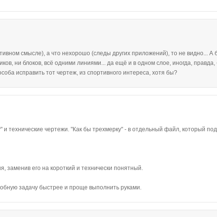
тивном смысле), а что нехорошо (следы других приложений), то не видно... А
ков, ни блоков, всё одними линиями... да ещё и в одном слое, иногда, правда,
пособа исправить тот чертеж, из спортивного интереса, хотя бы?
у" и технические чертежи. "Как бы трехмерку" - в отдельный файл, который по
я, заменив его на короткий и технически понятный.
добную задачу быстрее и проще выполнить руками.