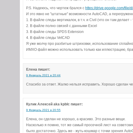
P.S. Надеюсь, что чертеж брался с
https://drive.google.com/f
И это явно не "штатные" возможности AutoCAD, а перегружен
1. В файле следы вертикалок, в т.ч. и Civil (что он там делает -
2. В файле полно связей с данными Excel
3. В файле следы SPDS Extension
4. В файле следы VetCAD
Я уже молчу про разбитые штриховки, использование сплайн
ИМХО файл можно использовать только как иллюстрацию, брать
Елена
пишет:
9 Февраль 2021 в 20:44
Спасибо за ответ. Жалко нельзя исправить. Хорошо сделан ч
Кулик Алексей aka kpblc
пишет:
9 Февраль 2021 в 20:55
Елена, он сделан не хорошо, а красиво. Это разные вещи.
Насколько я помню, тот же самый просечной лист на советски
было достаточно. Здесь же - жуть-кошмар с точки зрения Auto