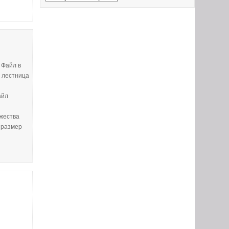
 Файл в
я лестница
айл
ожества
 размер