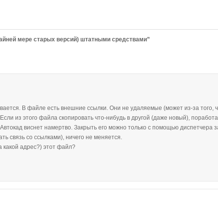
крайней мере старых версий) штатными средствами”
ается. В файле есть внешние ссылки. Они не удаляемые (может из-за того, ч
ли из этого файла скопировать что-нибудь в другой (даже новый), поработат
. Автокад виснет намертво. Закрыть его можно только с помощью диспетчера з
ь связь со ссылками), ничего не меняется.
а какой адрес?) этот файл?