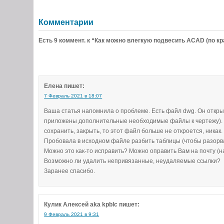
Комментарии
Есть 9 коммент. к “Как можно влегкую подвесить ACAD (по 
Елена
пишет:
7 Февраль 2021 в 18:07
Ваша статья напомнила о проблеме. Есть файл dwg. Он открыв
приложены дополнительные необходимые файлы к чертежу). Ес
сохранить, закрыть, то этот файл больше не откроется, никак
Пробовала в исходном файле разбить таблицы (чтобы разорват
Можно это как-то исправить? Можно оправить Вам на почту (н
Возможно ли удалить непривязанные, неудаляемые ссылки?
Заранее спасибо.
Кулик Алексей aka kpblc
пишет:
9 Февраль 2021 в 9:31