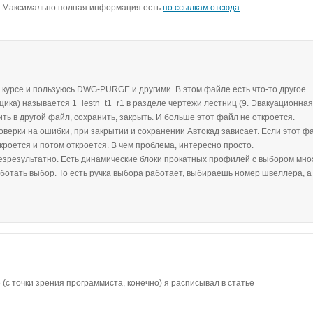
л. Максимально полная информация есть
по ссылкам отсюда
.
 курсе и пользуюсь DWG-PURGE и другими. В этом файле есть что-то другое...
ика) называется 1_lestn_t1_r1 в разделе чертежи лестниц (9. Эвакуационна
ить в другой файл, сохранить, закрыть. И больше этот файл не откроется.
роверки на ошибки, при закрытии и сохранении Автокад зависает. Если этот ф
акроется и потом откроется. В чем проблема, интересно просто.
 безрезультатно. Есть динамические блоки прокатных профилей с выбором мн
аботать выбор. То есть ручка выбора работает, выбираешь номер швеллера, а
(с точки зрения программиста, конечно) я расписывал в статье