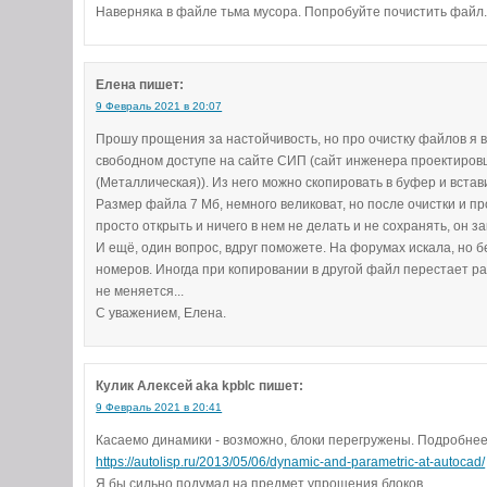
Наверняка в файле тьма мусора. Попробуйте почистить фай
Елена
пишет:
9 Февраль 2021 в 20:07
Прошу прощения за настойчивость, но про очистку файлов я в
свободном доступе на сайте СИП (сайт инженера проектировщ
(Металлическая)). Из него можно скопировать в буфер и встав
Размер файла 7 Мб, немного великоват, но после очистки и п
просто открыть и ничего в нем не делать и не сохранять, он з
И ещё, один вопрос, вдруг поможете. На форумах искала, но
номеров. Иногда при копировании в другой файл перестает р
не меняется...
С уважением, Елена.
Кулик Алексей aka kpblc
пишет:
9 Февраль 2021 в 20:41
Касаемо динамики - возможно, блоки перегружены. Подробнее 
https://autolisp.ru/2013/05/06/dynamic-and-parametric-at-autocad/
Я бы сильно подумал на предмет упрощения блоков.