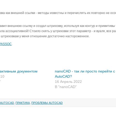
тавка как внешней ссылки - методы известны и перечислять их повторно не ос
авил внешнюю ссылку и создал штриховку, используя как контур и примитивы
ыла ассоциативной! Стоило снять у штриховки этот параметр - и вуаля, все ра
ным штриховкам у меня отношение достаточно настороженное.
PASSOC
.
еактивным документом
nanoCAD - так ли просто перейти с
010
AutoCAD?
"
16 Апрель 2022
В "nanoCAD"
 AUTOCAD
,
ПРАКТИКА
,
ПРОБЛЕМЫ AUTOCAD