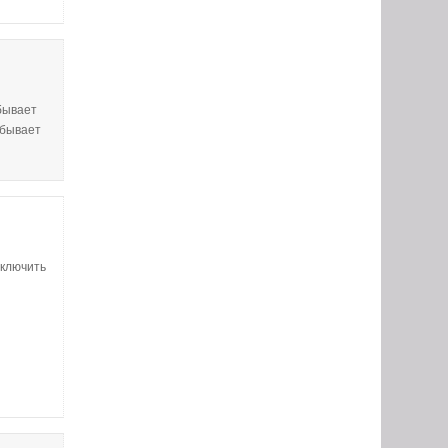
 бывает
 бывает
дключить