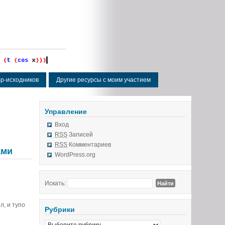
isp-исходников
Другие ресурсы с моим участием
Управление
Вход
RSS
Записей
RSS
Комментариев
ами
WordPress.org
Искать:
л, и тупо
Рубрики