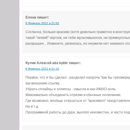
Елена
пишет:
9 Февраль 2021 в 21:02
Согласна, больше красиво (хотя довольно грамотно в конструк
такой "легкий" чертеж, ни тебе мультивыносок, ни прямоугольни
раскрашен... Извините, увлеклась, но неужели нет никакого с
Кулик Алексей aka kpblc
пишет:
9 Февраль 2021 в 21:10
Первое, что я бы сделал - разделил напрочь "как бы трехмерк
как внешнюю ссылку.
Убрать сплайны и эллипсы - смысла в них ИМХО ноль.
Максимально объединить отрезки в обычные полилинии.
Где возможно, вообще отказаться от "красивого" представлени
Ну и т.д.
Программной работы до дури, выхлоп неизвестен, и часто по