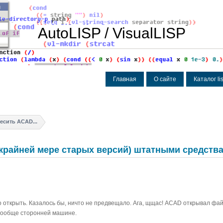
AutoLISP / VisualLISP
Главная
О сайте
Каталог l
есить ACAD...
 крайней мере старых версий) штатными средств
 открыть. Казалось бы, ничто не предвещало. Ага, щщас! ACAD открывал фай
на вообще сторонней машине.