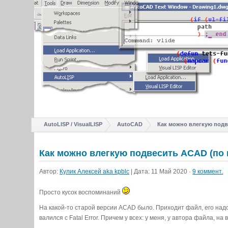
AutoLISP / VisualLISP
AutoCAD
Как можно влегкую подв
Как можно влегкую подвесить ACAD (по
Автор:
Кулик Алексей aka kpblc
| Дата: 11 Май 2020 ·
9 коммент.
Просто кусок воспоминаний
На какой-то старой версии ACAD было. Приходит файл, его надо
валился с Fatal Error. Причем у всех: у меня, у автора файла, 