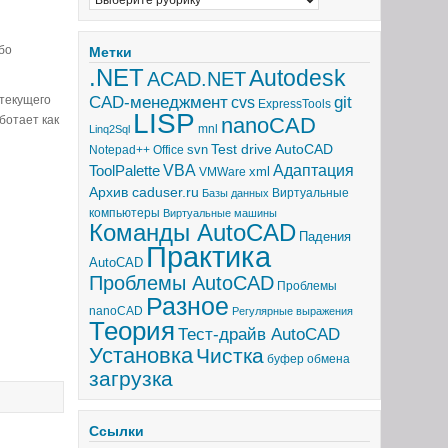
обо
Метки
.NET
Autodesk
ACAD.NET
CAD-менеджмент
 текущего
git
cvs
ExpressTools
LISP
ботает как
nanoCAD
mnl
Linq2Sql
Test drive AutoCAD
svn
Notepad++
Office
Адаптация
ToolPalette
VBA
xml
VMWare
Архив caduser.ru
Виртуальные
Базы данных
компьютеры
Виртуальные машины
Команды AutoCAD
Падения
Практика
AutoCAD
Проблемы AutoCAD
Проблемы
Разное
nanoCAD
Регулярные выражения
Теория
Тест-драйв AutoCAD
Установка
Чистка
буфер обмена
загрузка
Ссылки