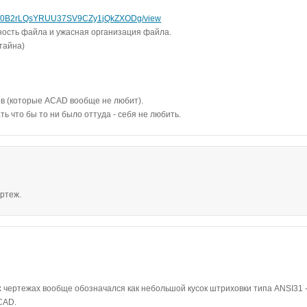
ile/d/0B2rLQsYRUU37SV9CZy1jQkZXODg/view
ность файла и ужасная организация файла.
 тайна)
ов (которые ACAD вообще не любит).
 что бы то ни было оттуда - себя не любить.
ертеж.
х чертежах вообще обозначался как небольшой кусок штриховки типа ANSI31 -
CAD.