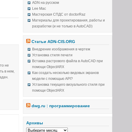
ADN на русском
Lee Mac
Мастерская СПДС от doctorRaz
Материалы для проектирования, работы и
разработки (и не только в AutoCAD)
Статьи ADN-CIS.ORG
Внедрение изображения в чертеж
Установка стиля печати
Вставка растрового файла в AutoCAD при
то не
помощи ObjectARX
ь в нем,
Как создать несколько видовых экранов
адач.
модели с помощью API?
Установка текущего визуального стиля при
помощи ObjectARX
dwg.ru : программирование
Архивы