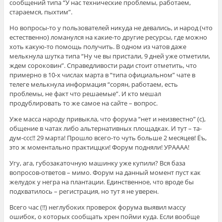
сообщений типа “У нас технические проблемы, работаем,
стараемся, пыхтим”.
Но вопросы-то у пользователей никуда не девались, и народ (что
естественно) ломанулся на какие-то другие ресурсы, где можно
хоть какую-то помощь получить. В одном из чатов даже
мелькнула шутка типа “Ну че вы пристали, 9 дней уже отметили,
ждем сороковин”. Справедливости ради стоит отметить, что
примерно в 10-х числах марта в “типа официальном” чате в
телеге мелькнула информация “сорян, работаем, есть
проблемы, не факт что решаемые”. И кто мешал
продублировать то же самое на сайте – вопрос.
Уже масса народу привыкла, что форума “нет и неизвестно” (с),
общение в чатах либо альтернативных площадках. И тут – та-
дум-ссс!! 29 марта! Прошло всего-то чуть больше 2 месяцев! Ёъ,
это ж моментально практиццки! Форум подняли! УРАААА!
Угу, ага, губозакаточную машинку уже купили? Вся база
вопросов-ответов – мимо. Форум на данный момент пуст как
желудок у негра на плантации. Единственное, что вроде бы
подхватилось – регистрация, но тут я не уверен.
Всего час (!!) неглубоких проверок форума выявил массу
ошибок, о которых сообщать хрен пойми куда. Если вообще