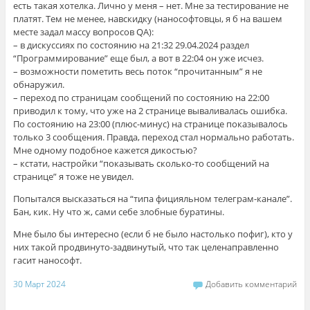
есть такая хотелка. Лично у меня – нет. Мне за тестирование не
платят. Тем не менее, навскидку (нанософтовцы, я б на вашем
месте задал массу вопросов QA):
– в дискуссиях по состоянию на 21:32 29.04.2024 раздел
“Программирование” еще был, а вот в 22:04 он уже исчез.
– возможности пометить весь поток “прочитанным” я не
обнаружил.
– переход по страницам сообщений по состоянию на 22:00
приводил к тому, что уже на 2 странице вываливалась ошибка.
По состоянию на 23:00 (плюс-минус) на странице показывалось
только 3 сообщения. Правда, переход стал нормально работать.
Мне одному подобное кажется дикостью?
– кстати, настройки “показывать сколько-то сообщений на
странице” я тоже не увидел.
Попытался высказаться на “типа фицияльном телеграм-канале”.
Бан, кик. Ну что ж, сами себе злобные буратины.
Мне было бы интересно (если б не было настолько пофиг), кто у
них такой продвинуто-задвинутый, что так целенаправленно
гасит нанософт.
30 Март 2024
Добавить комментарий