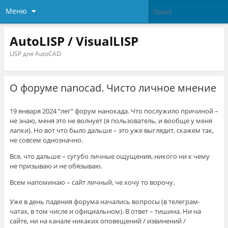
Меню
AutoLISP / VisualLISP
LISP для AutoCAD
О форуме nanocad. Чисто личное мнение
19 января 2024 “лег” форум нанокада. Что послужило причиной –
не знаю, меня это не волнует (я пользователь, и вообще у меня
лапки). Но вот что было дальше – это уже выглядит, скажем так,
не совсем однозначно.
Все, что дальше – сугубо личные ощущения, никого ни к чему
не призываю и не обязываю.
Всем напоминаю – сайт личный, че хочу то ворочу.
Уже в день падения форума начались вопросы (в телеграм-
чатах, в том числе и официальном). В ответ – тишина. Ни на
сайте, ни на канале никаких оповещений / извинений /