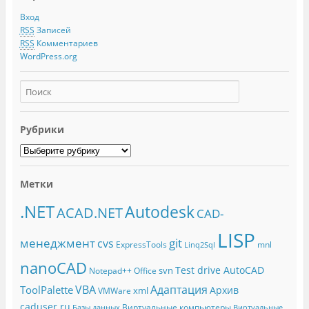
Вход
RSS
Записей
RSS
Комментариев
WordPress.org
Рубрики
Метки
.NET
Autodesk
ACAD.NET
CAD-
LISP
менеджмент
git
cvs
ExpressTools
mnl
Linq2Sql
nanoCAD
Test drive AutoCAD
svn
Notepad++
Office
Адаптация
VBA
ToolPalette
Архив
xml
VMWare
caduser.ru
Виртуальные компьютеры
Базы данных
Виртуальные