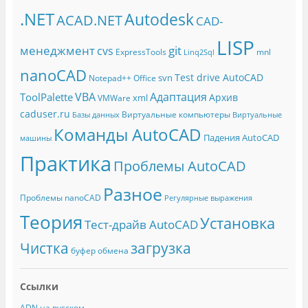
.NET
Autodesk
ACAD.NET
CAD-
LISP
менеджмент
git
cvs
ExpressTools
mnl
Linq2Sql
nanoCAD
Test drive AutoCAD
svn
Notepad++
Office
Адаптация
VBA
ToolPalette
Архив
xml
VMWare
caduser.ru
Виртуальные компьютеры
Базы данных
Виртуальные
Команды AutoCAD
Падения AutoCAD
машины
Практика
Проблемы AutoCAD
Разное
Проблемы nanoCAD
Регулярные выражения
Теория
Установка
Тест-драйв AutoCAD
Чистка
загрузка
буфер обмена
Ссылки
ADN на русском