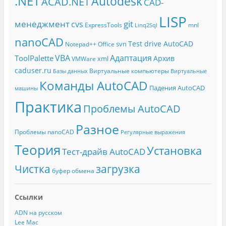
.NET
Autodesk
ACAD.NET
CAD-
LISP
менеджмент
git
cvs
ExpressTools
mnl
Linq2Sql
nanoCAD
Test drive AutoCAD
svn
Notepad++
Office
Адаптация
VBA
ToolPalette
Архив
xml
VMWare
caduser.ru
Виртуальные компьютеры
Базы данных
Виртуальные
Команды AutoCAD
Падения AutoCAD
машины
Практика
Проблемы AutoCAD
Разное
Проблемы nanoCAD
Регулярные выражения
Теория
Установка
Тест-драйв AutoCAD
Чистка
загрузка
буфер обмена
Ссылки
ADN на русском
Lee Mac