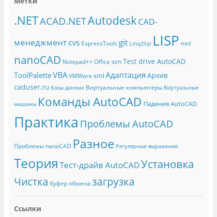
Метки
.NET
Autodesk
ACAD.NET
CAD-
LISP
менеджмент
git
cvs
ExpressTools
mnl
Linq2Sql
nanoCAD
Test drive AutoCAD
svn
Notepad++
Office
Адаптация
VBA
ToolPalette
Архив
xml
VMWare
caduser.ru
Виртуальные компьютеры
Базы данных
Виртуальные
Команды AutoCAD
Падения AutoCAD
машины
Практика
Проблемы AutoCAD
Разное
Проблемы nanoCAD
Регулярные выражения
Теория
Установка
Тест-драйв AutoCAD
Чистка
загрузка
буфер обмена
Ссылки