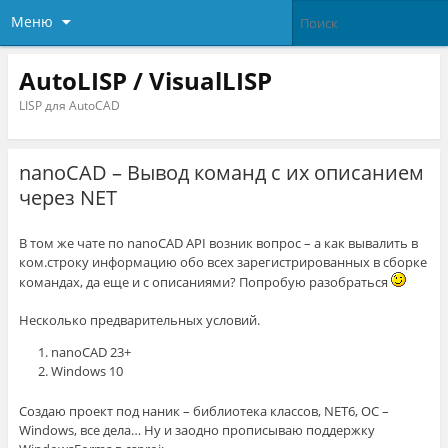
Меню
AutoLISP / VisualLISP
LISP для AutoCAD
nanoCAD – Вывод команд с их описанием
через NET
В том же чате по nanoCAD API возник вопрос – а как вывалить в
ком.строку информацию обо всех зарегистрированных в сборке
командах, да еще и с описаниями? Попробую разобраться
Несколько предварительных условий.
nanoCAD 23+
Windows 10
Создаю проект под наник – библиотека классов, NET6, ОС –
Windows, все дела… Ну и заодно прописываю поддержку