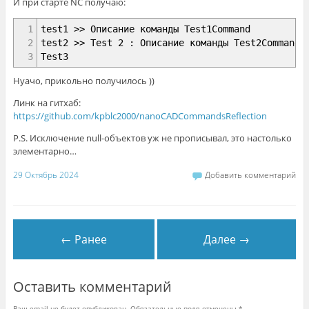
И при старте NC получаю:
28
}
29
}
1
test1 >> Описание команды Test1Command
30
2
test2 >> Test 2 : Описание команды Test2Command
31
public
void
Terminate
(
)
{
}
3
Test3
32
33
private
CommandInfo GetCommandInfo
(
MethodInf
Нуачо, прикольно получилось ))
34
{
35
object
[
]
attrs
=
method
.
GetCustomAttribu
Линк на гитхаб:
36
https://github.com/kpblc2000/nanoCADCommandsReflection
37
CommandInfo res
=
new
CommandInfo
(
)
;
P.S. Исключение null-объектов уж не прописывал, это настолько
38
элементарно…
39
foreach
(
object
attr
in
attrs
)
40
{
29 Октябрь 2024
Добавить комментарий
41
if
(
attr
is
CommandMethodAttribute c
42
{
43
res
.
MethodAttr
=
cmdAttr
;
44
}
← Ранее
Далее →
45
else
if
(
attr
is
DescriptionAttribut
46
{
47
res
.
descriptionAttr
=
descrAttr
;
48
}
Оставить комментарий
49
}
50
Ваш email не будет опубликован. Обязательные поля отмечены
*