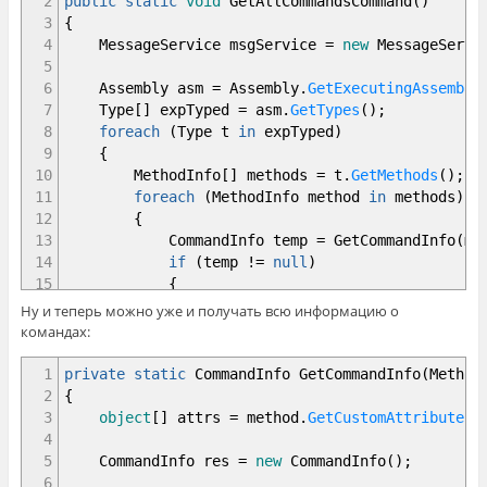
2
public
static
void
GetAllCommandsCommand
(
)
21
CommandInfo temp
=
GetComman
3
{
22
}
4
MessageService msgService
=
new
MessageServi
23
}
5
24
}
6
Assembly asm
=
Assembly
.
GetExecutingAssembly
25
7
Type
[
]
expTyped
=
asm
.
GetTypes
(
)
;
26
private
static
CommandInfo GetCommandInf
8
foreach
(
Type t
in
expTyped
)
27
{
9
{
28
return
null
;
10
MethodInfo
[
]
methods
=
t
.
GetMethods
(
)
;
29
}
11
foreach
(
MethodInfo method
in
methods
)
30
}
12
{
31
}
13
CommandInfo temp
=
GetCommandInfo
(
me
14
if
(
temp
!=
null
)
15
{
16
if
(
temp
.
descriptionAttr
!=
null
)
Ну и теперь можно уже и получать всю информацию о
17
{
командах:
18
msgService
.
ConsoleMessage
(
te
19
temp
.
descriptionAttr
.
Des
1
private
static
CommandInfo GetCommandInfo
(
Method
20
}
2
{
21
else
3
object
[
]
attrs
=
method
.
GetCustomAttributes
(
22
{
4
23
msgService
.
ConsoleMessage
(
te
5
CommandInfo res
=
new
CommandInfo
(
)
;
24
}
6