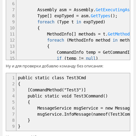
26
}
6
27
}
7
Assembly asm
=
Assembly
.
GetExecutingAsse
28
}
8
Type
[
]
expTyped
=
asm
.
GetTypes
(
)
;
9
foreach
(
Type t
in
expTyped
)
10
{
11
MethodInfo
[
]
methods
=
t
.
GetMethods
(
12
foreach
(
MethodInfo method
in
method
13
{
14
CommandInfo temp
=
GetCommandInf
15
if
(
temp
!=
null
)
16
{
Ну и для проверки добавлю команду без описания:
17
if
(
temp
.
descriptionAttr
!=
18
{
1
public static class Test3Cmd
19
msgService
.
ConsoleMessag
2
{
20
temp
.
descriptionAttr
3
[CommandMethod("Test3")]
21
}
4
public static void Test3Command()
22
else
5
{
23
{
6
MessageService msgService = new MessageSe
24
msgService
.
ConsoleMessag
7
msgService.InfoMessage(nameof(Test3Comman
25
}
8
}
26
}
9
}
27
}