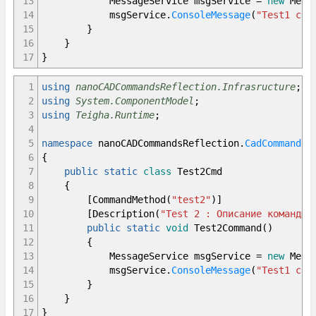
13
MessageService msgService
=
new
Messa
31
}
14
msgService
.
ConsoleMessage
(
"Test1 com
32
}
15
}
16
}
17
}
1
using
nanoCADCommandsReflection.Infrasructure
;
2
using
System.ComponentModel
;
3
using
Teigha.Runtime
;
4
5
namespace
nanoCADCommandsReflection
.
CadCommands
6
{
7
public
static
class
Test2Cmd
8
{
9
[
CommandMethod
(
"test2"
)
]
10
[
Description
(
"Test 2 : Описание команды 
11
public
static
void
Test2Command
(
)
12
{
13
MessageService msgService
=
new
Messa
14
msgService
.
ConsoleMessage
(
"Test1 com
15
}
16
}
17
}