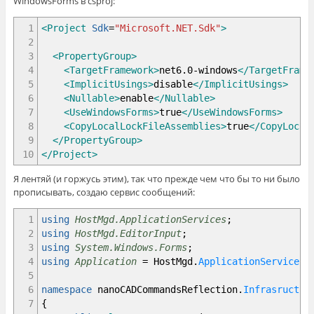
WindowsForms в csproj:
1
<Project
Sdk
=
"Microsoft.NET.Sdk"
>
2
3
<PropertyGroup
>
4
<TargetFramework
>
net6.0-windows
</TargetFrame
5
<ImplicitUsings
>
disable
</ImplicitUsings
>
6
<Nullable
>
enable
</Nullable
>
7
<UseWindowsForms
>
true
</UseWindowsForms
>
8
<CopyLocalLockFileAssemblies
>
true
</CopyLocal
9
</PropertyGroup
>
10
</Project
>
Я лентяй (и горжусь этим), так что прежде чем что бы то ни было
прописывать, создаю сервис сообщений:
1
using
HostMgd.ApplicationServices
;
2
using
HostMgd.EditorInput
;
3
using
System.Windows.Forms
;
4
using
Application
=
HostMgd
.
ApplicationServices
.
5
6
namespace
nanoCADCommandsReflection
.
Infrasructur
7
{