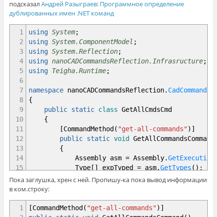
подсказал
Андрей Разыграев
:
Программное определение
дублированных имен .NET команд
1
using
System
;
2
using
System.ComponentModel
;
3
using
System.Reflection
;
4
using
nanoCADCommandsReflection.Infrasructure
;
5
using
Teigha.Runtime
;
6
7
namespace
nanoCADCommandsReflection
.
CadCommands
8
{
9
public
static
class
GetAllCmdsCmd
10
{
11
[
CommandMethod
(
"get-all-commands"
)
]
12
public
static
void
GetAllCommandsCommand
13
{
14
Assembly asm
=
Assembly
.
GetExecuting
15
Type
[
]
expTyped
=
asm
.
GetTypes
(
)
;
16
foreach
(
Type t
in
expTyped
)
Пока заглушка, хрен с ней. Пропишу-ка пока вывод информации
17
{
в ком.строку:
18
MethodInfo
[
]
methods
=
t
.
GetMeth
19
foreach
(
MethodInfo method
in
met
1
[
CommandMethod
(
"get-all-commands"
)
]
20
{