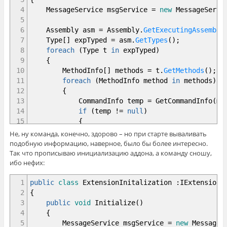
4
MessageService msgService
=
new
MessageServi
5
6
Assembly asm
=
Assembly
.
GetExecutingAssembly
7
Type
[
]
expTyped
=
asm
.
GetTypes
(
)
;
8
foreach
(
Type t
in
expTyped
)
9
{
10
MethodInfo
[
]
methods
=
t
.
GetMethods
(
)
;
11
foreach
(
MethodInfo method
in
methods
)
12
{
13
CommandInfo temp
=
GetCommandInfo
(
me
14
if
(
temp
!=
null
)
15
{
16
if
(
temp
.
descriptionAttr
!=
null
)
Не, ну команда, конечно, здорово – но при старте вываливать
17
{
подобную информацию, наверное, было бы более интересно.
18
msgService
.
ConsoleMessage
(
te
Так что прописываю инициализацию аддона, а команду сношу,
19
temp
.
descriptionAttr
.
Des
ибо нефих:
20
}
21
else
1
public
class
ExtensionInitalization
:
IExtensionA
22
{
2
{
23
msgService
.
ConsoleMessage
(
te
3
public
void
Initialize
(
)
24
}
4
{
25
}
5
MessageService msgService
=
new
MessageS