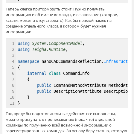
Теперь слегка притормозить стоит. Нужно получать
информацию и об имени команды, и ее описание (которое,
кстати, может и отсутствовать). Как бы прямой намек на
создание отдельного класса, в котором будет нужная
информация:
1
using
System.ComponentModel
;
2
using
Teigha.Runtime
;
3
4
namespace
nanoCADCommandsReflection
.
Infrasructur
5
{
6
internal
class
CommandInfo
7
{
8
public
CommandMethodAttribute MethodAtt
9
public
DescriptionAttribute Description
10
}
11
}
Так, вроде бы подготовительные действия все выполнены,
можно приступать к прописыванию (пока что) отдельной
команды по получению всей возможной информации о
зарегистрированных командах. За основу беру статью, которую