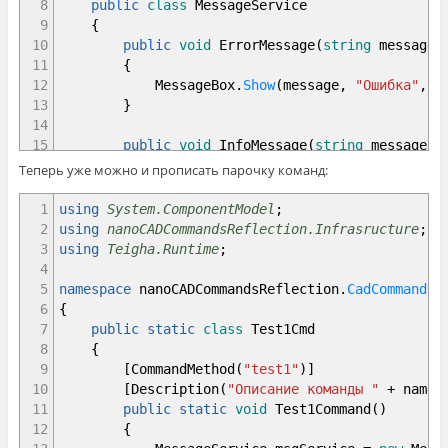
8
public
class
MessageService
9
{
10
public
void
ErrorMessage
(
string
message
)
11
{
12
MessageBox
.
Show
(
message,
"Ошибка"
, M
13
}
14
15
public
void
InfoMessage
(
string
message
)
16
{
Теперь уже можно и прописать парочку команд:
17
MessageBox
.
Show
(
message,
"Инфо"
, Mes
18
}
1
using
System.ComponentModel
;
19
2
using
nanoCADCommandsReflection.Infrasructure
;
20
public
void
ConsoleMessage
(
string
messag
3
using
Teigha.Runtime
;
21
{
4
22
Document doc
=
Application
.
DocumentM
5
namespace
nanoCADCommandsReflection
.
CadCommands
23
if
(
doc
==
null
)
6
{
24
{
7
public
static
class
Test1Cmd
25
InfoMessage
(
message
)
;
8
{
26
}
9
[
CommandMethod
(
"test1"
)
]
27
10
[
Description
(
"Описание команды "
+
nameo
28
Editor ed
=
doc
.
Editor
;
11
public
static
void
Test1Command
(
)
29
ed
.
WriteMessage
(
"
\n
"
+
message
)
;
12
{
30
}