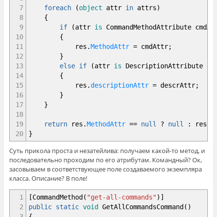
25
}
7
foreach
(
object
attr
in
attrs
)
26
}
8
{
27
}
9
if
(
attr
is
CommandMethodAttribute cmdAt
28
}
10
{
11
res
.
MethodAttr
=
cmdAttr
;
12
}
13
else
if
(
attr
is
DescriptionAttribute de
14
{
15
res
.
descriptionAttr
=
descrAttr
;
16
}
17
}
18
19
return
res
.
MethodAttr
==
null
?
null
:
res
;
20
}
Суть прикола проста и незатейлива: получаем какой-то метод, и
последовательно проходим по его атрибутам. Командный? Ок,
засовываем в соответствующее поле создаваемого экземпляра
класса. Описание? В поле!
1
[
CommandMethod
(
"get-all-commands"
)
]
2
public
static
void
GetAllCommandsCommand
(
)
3
{