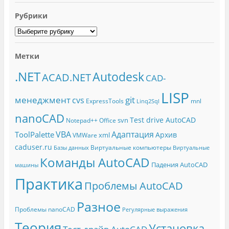
Рубрики
Метки
.NET
Autodesk
ACAD.NET
CAD-
LISP
менеджмент
git
cvs
ExpressTools
mnl
Linq2Sql
nanoCAD
Test drive AutoCAD
svn
Notepad++
Office
Адаптация
VBA
ToolPalette
Архив
xml
VMWare
caduser.ru
Виртуальные компьютеры
Базы данных
Виртуальные
Команды AutoCAD
Падения AutoCAD
машины
Практика
Проблемы AutoCAD
Разное
Проблемы nanoCAD
Регулярные выражения
Теория
Установка