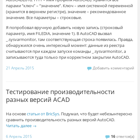
парами “ключ” – “значение”. Ключ – имя системной переменной
(хранится в верхнем регистре), значение – рекомендованное
значение. Все параметры – строковые.
Я попробовал вручную добавить новую запись (строковый
параметр, имя FILEDIA, значение 1). В AutoCAD вызвал
_.sysvarmonitor, там соответствующая строка появилась. Правда,
обнаружился очень интересный момент: данные из реестра
считываются при каждом запуске команды _.sysvarmonitor, а
записываются туда только при корректном закрытии AutoCAD.
21 Апрель 2015
Добавить комментарий
Тестирование производительности
разных версий ACAD
На основе
статьи от BricSys
. Подумал, что будет небезынтересно
сравнить производительность разных версий AutoCAD.
Читать далее
→
6 Апрель 2015
16
ответов(а)