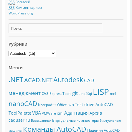
RSS
Записей
RSS
Комментариев
WordPress.org
Рубрики
Метки
.NET
Autodesk
ACAD.NET
CAD-
LISP
менеджмент
git
cvs
ExpressTools
mnl
Linq2Sql
nanoCAD
Test drive AutoCAD
svn
Notepad++
Office
Адаптация
VBA
ToolPalette
Архив
xml
VMWare
caduser.ru
Виртуальные компьютеры
Базы данных
Виртуальные
Команды AutoCAD
Падения AutoCAD
машины