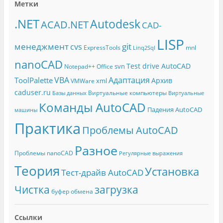
Метки
.NET
Autodesk
ACAD.NET
CAD-
LISP
менеджмент
git
cvs
ExpressTools
mnl
Linq2Sql
nanoCAD
Test drive AutoCAD
svn
Notepad++
Office
Адаптация
VBA
ToolPalette
Архив
xml
VMWare
caduser.ru
Виртуальные компьютеры
Базы данных
Виртуальные
Команды AutoCAD
Падения AutoCAD
машины
Практика
Проблемы AutoCAD
Разное
Проблемы nanoCAD
Регулярные выражения
Теория
Установка
Тест-драйв AutoCAD
Чистка
загрузка
буфер обмена
Ссылки