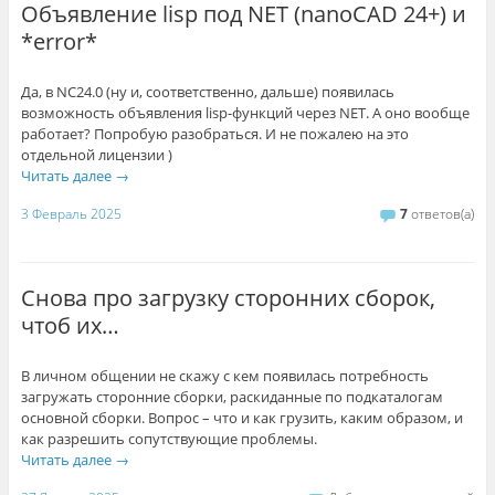
Объявление lisp под NET (nanoCAD 24+) и
*error*
Да, в NC24.0 (ну и, соответственно, дальше) появилась
возможность объявления lisp-функций через NET. А оно вообще
работает? Попробую разобраться. И не пожалею на это
отдельной лицензии )
Читать далее
→
3 Февраль 2025
7
ответов(а)
Снова про загрузку сторонних сборок,
чтоб их…
В личном общении не скажу с кем появилась потребность
загружать сторонние сборки, раскиданные по подкаталогам
основной сборки. Вопрос – что и как грузить, каким образом, и
как разрешить сопутствующие проблемы.
Читать далее
→