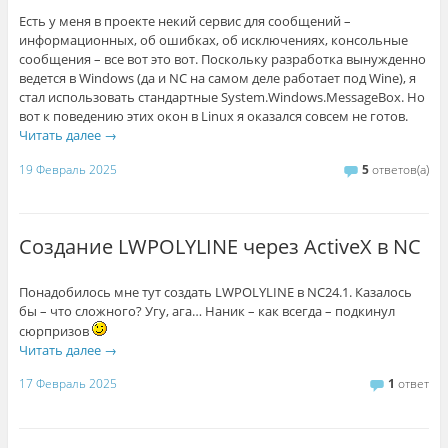
Есть у меня в проекте некий сервис для сообщений –
информационных, об ошибках, об исключениях, консольные
сообщения – все вот это вот. Поскольку разработка вынужденно
ведется в Windows (да и NC на самом деле работает под Wine), я
стал использовать стандартные System.Windows.MessageBox. Но
вот к поведению этих окон в Linux я оказался совсем не готов.
Читать далее
→
19 Февраль 2025
5
ответов(а)
Создание LWPOLYLINE через ActiveX в NC
Понадобилось мне тут создать LWPOLYLINE в NC24.1. Казалось
бы – что сложного? Угу, ага… Наник – как всегда – подкинул
сюрпризов
Читать далее
→
17 Февраль 2025
1
ответ